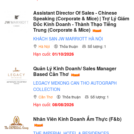
Assistant Director Of Sales - Chinese
Speaking (Corporate & Mice) | Trợ Lý Giám
Đốc Kinh Doanh - Thành Thạo Tiếng
Trung (Corporate & Mice)
KHÁCH SẠN JW MARRIOTT HÀ NỘI
Hà Nội
Thỏa thuận
Số lượng: 1
Hạn cuối:
01/10/2026
Quản Lý Kinh Doanh/ Sales Manager
Based Cần Thơ
LEGACY MEKONG CAN THO AUTOGRAPH
COLLECTION
Cần Thơ
Thỏa thuận
Số lượng: 1
Hạn cuối:
08/08/2026
Nhân Viên Kinh Doanh Ẩm Thực (F&b)
THE IMPERIAL HOTEL & RESIDENCES