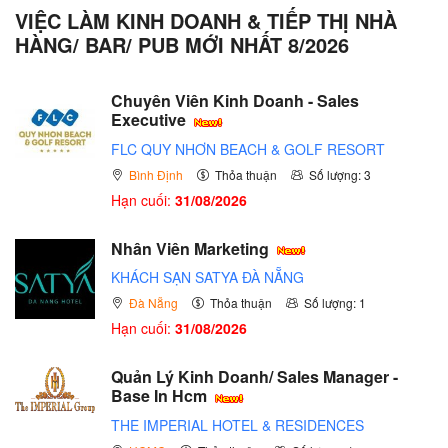
VIỆC LÀM KINH DOANH & TIẾP THỊ NHÀ
HÀNG/ BAR/ PUB MỚI NHẤT 8/2026
Chuyên Viên Kinh Doanh - Sales
Executive
FLC QUY NHƠN BEACH & GOLF RESORT
Bình Định
Thỏa thuận
Số lượng: 3
Hạn cuối:
31/08/2026
Nhân Viên Marketing
KHÁCH SẠN SATYA ĐÀ NẴNG
Đà Nẵng
Thỏa thuận
Số lượng: 1
Hạn cuối:
31/08/2026
Quản Lý Kinh Doanh/ Sales Manager -
Base In Hcm
THE IMPERIAL HOTEL & RESIDENCES