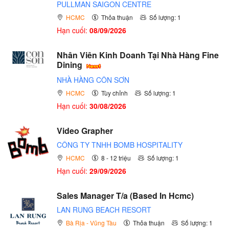
PULLMAN SAIGON CENTRE
HCMC
Thỏa thuận
Số lượng: 1
Hạn cuối:
08/09/2026
Nhân Viên Kinh Doanh Tại Nhà Hàng Fine
Dining
NHÀ HÀNG CÔN SƠN
HCMC
Tùy chỉnh
Số lượng: 1
Hạn cuối:
30/08/2026
Video Grapher
CÔNG TY TNHH BOMB HOSPITALITY
HCMC
8 - 12 triệu
Số lượng: 1
Hạn cuối:
29/09/2026
Sales Manager T/a (Based In Hcmc)
LAN RUNG BEACH RESORT
Bà Rịa - Vũng Tàu
Thỏa thuận
Số lượng: 1