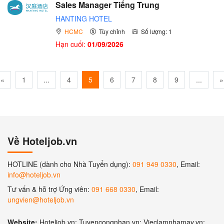
Sales Manager Tiếng Trung
HANTING HOTEL
HCMC
Tùy chỉnh
Số lượng: 1
Hạn cuối:
01/09/2026
«
1
...
4
5
6
7
8
9
...
»
Về Hoteljob.vn
HOTLINE (dành cho Nhà Tuyển dụng):
091 949 0330
, Email:
info@hoteljob.vn
Tư vấn & hỗ trợ Ứng viên:
091 668 0330
, Email:
ungvien@hoteljob.vn
Website:
Hoteljob.vn; Tuyencongnhan.vn; Vieclamnhamay.vn;