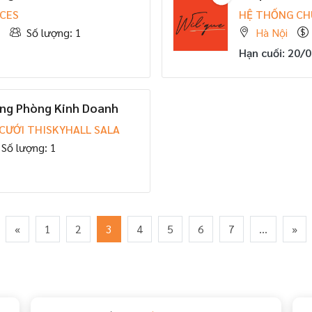
NCES
HỆ THỐNG CH
Số lượng: 1
Hà Nội
Hạn cuối: 20/
ưởng Phòng Kinh Doanh
 CƯỚI THISKYHALL SALA
Số lượng: 1
«
1
2
3
4
5
6
7
...
»