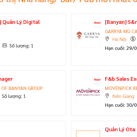
 Quản Lý Digital
[Banyan] S&
)
GARRYA MÙ CA
Hà Nội
Số lượng: 1
Hạn cuối: 29/
nager
F&b Sales Ex
T OF BANYAN GROUP
MOVENPICK R
Số lượng: 1
Kiên Giang
Hạn cuối: 30/
Quản Lý Ota