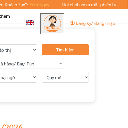
h Sạn":
Xem Ngay
Hoteljob.vn ra mắt phiên bản App Mobile 
 thêm
Đăng ký/ Đăng nhập
Tìm Kiếm
 8/2026