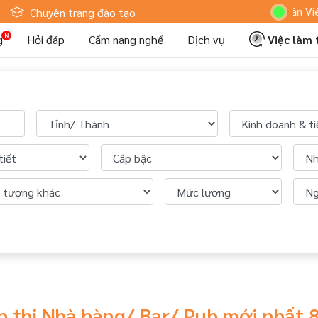
Hoteljob MV: "Tôi Là Nhân Viên Khác
Chuyên trang đào tạo
g
Hỏi đáp
Cẩm nang nghề
Dịch vụ
Việc làm
p thị Nhà hàng/ Bar/ Pub mới nhất