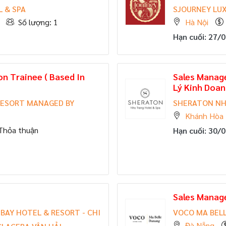
 & SPA
SJOURNEY LU
Số lượng: 1
Hà Nội
Hạn cuối: 27/
n Trainee ( Based In
Sales Manage
Lý Kinh Doanh
RESORT MANAGED BY
SHERATON NH
Khánh Hòa
Thỏa thuận
Hạn cuối: 30/
Sales Manag
BAY HOTEL & RESORT - CHI
VOCO MA BEL
Đà Nẵng