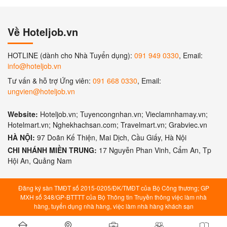
Về Hoteljob.vn
HOTLINE (dành cho Nhà Tuyển dụng):
091 949 0330
, Email:
info@hoteljob.vn
Tư vấn & hỗ trợ Ứng viên:
091 668 0330
, Email:
ungvien@hoteljob.vn
Website:
Hoteljob.vn; Tuyencongnhan.vn; Vieclamnhamay.vn;
Hotelmart.vn; Nghekhachsan.com; Travelmart.vn; Grabviec.vn
HÀ NỘI:
97 Doãn Kế Thiện, Mai Dịch, Cầu Giấy, Hà Nội
CHI NHÁNH MIỀN TRUNG:
17 Nguyễn Phan Vinh, Cẩm An, Tp
Hội An, Quảng Nam
Đăng ký sàn TMĐT số 2015-0205/ĐK/TMĐT của Bộ Công thương; GP
MXH số 348/GP-BTTTT của Bộ Thông tin Truyền thông việc làm nhà
hàng, tuyển dụng nhà hàng, việc làm nhà hàng khách sạn