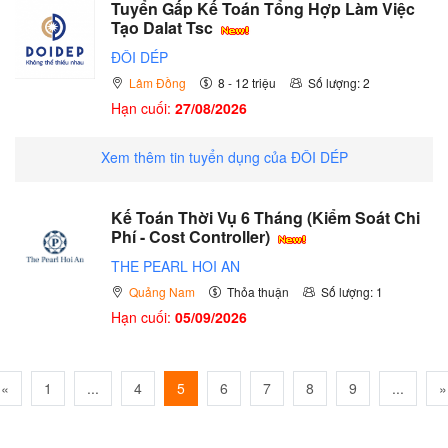
Tuyển Gấp Kế Toán Tổng Hợp Làm Việc
Tạo Dalat Tsc
ĐÔI DÉP
Lâm Đồng
8 - 12 triệu
Số lượng: 2
Hạn cuối:
27/08/2026
Xem thêm tin tuyển dụng của ĐÔI DÉP
Kế Toán Thời Vụ 6 Tháng (Kiểm Soát Chi
Phí - Cost Controller)
THE PEARL HOI AN
Quảng Nam
Thỏa thuận
Số lượng: 1
Hạn cuối:
05/09/2026
«
1
...
4
5
6
7
8
9
...
»