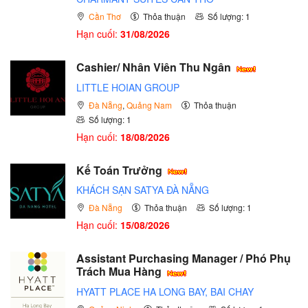
Cần Thơ
Thỏa thuận
Số lượng: 1
Hạn cuối:
31/08/2026
Cashier/ Nhân Viên Thu Ngân
LITTLE HOIAN GROUP
Đà Nẵng
,
Quảng Nam
Thỏa thuận
Số lượng: 1
Hạn cuối:
18/08/2026
Kế Toán Trưởng
KHÁCH SẠN SATYA ĐÀ NẴNG
Đà Nẵng
Thỏa thuận
Số lượng: 1
Hạn cuối:
15/08/2026
Assistant Purchasing Manager / Phó Phụ
Trách Mua Hàng
HYATT PLACE HA LONG BAY, BAI CHAY