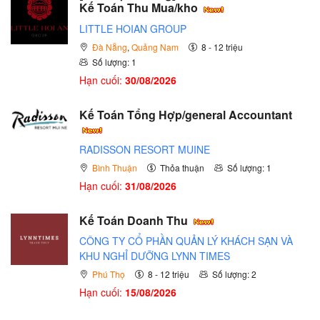
Kế Toán Thu Mua/kho
LITTLE HOIAN GROUP
Đà Nẵng
,
Quảng Nam
8 - 12 triệu
Số lượng: 1
Hạn cuối:
30/08/2026
Kế Toán Tổng Hợp/general Accountant
RADISSON RESORT MUINE
Bình Thuận
Thỏa thuận
Số lượng: 1
Hạn cuối:
31/08/2026
Kế Toán Doanh Thu
CÔNG TY CỔ PHẦN QUẢN LÝ KHÁCH SẠN VÀ
KHU NGHỈ DƯỠNG LYNN TIMES
Phú Thọ
8 - 12 triệu
Số lượng: 2
Hạn cuối:
15/08/2026