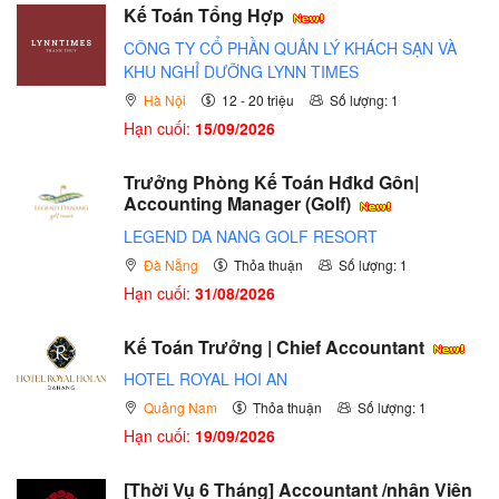
Kế Toán Tổng Hợp
CÔNG TY CỔ PHẦN QUẢN LÝ KHÁCH SẠN VÀ
KHU NGHỈ DƯỠNG LYNN TIMES
Hà Nội
12 - 20 triệu
Số lượng: 1
Hạn cuối:
15/09/2026
Trưởng Phòng Kế Toán Hđkd Gôn|
Accounting Manager (Golf)
LEGEND DA NANG GOLF RESORT
Đà Nẵng
Thỏa thuận
Số lượng: 1
Hạn cuối:
31/08/2026
Kế Toán Trưởng | Chief Accountant
HOTEL ROYAL HOI AN
Quảng Nam
Thỏa thuận
Số lượng: 1
Hạn cuối:
19/09/2026
[Thời Vụ 6 Tháng] Accountant /nhân Viên