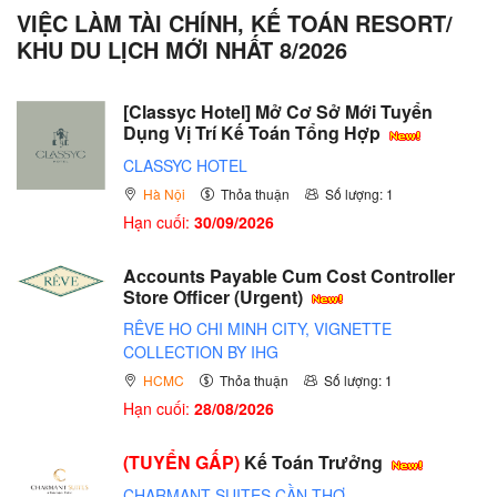
VIỆC LÀM TÀI CHÍNH, KẾ TOÁN RESORT/
KHU DU LỊCH MỚI NHẤT 8/2026
[Classyc Hotel] Mở Cơ Sở Mới Tuyển
Dụng Vị Trí Kế Toán Tổng Hợp
CLASSYC HOTEL
Hà Nội
Thỏa thuận
Số lượng: 1
Hạn cuối:
30/09/2026
Accounts Payable Cum Cost Controller
Store Officer (Urgent)
RÊVE HO CHI MINH CITY, VIGNETTE
COLLECTION BY IHG
HCMC
Thỏa thuận
Số lượng: 1
Hạn cuối:
28/08/2026
(TUYỂN GẤP)
Kế Toán Trưởng
CHARMANT SUITES CẦN THƠ