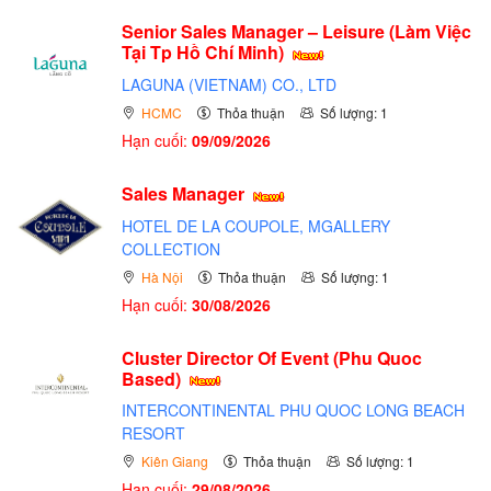
Senior Sales Manager – Leisure (Làm Việc
Tại Tp Hồ Chí Minh)
LAGUNA (VIETNAM) CO., LTD
HCMC
Thỏa thuận
Số lượng: 1
Hạn cuối:
09/09/2026
Sales Manager
HOTEL DE LA COUPOLE, MGALLERY
COLLECTION
Hà Nội
Thỏa thuận
Số lượng: 1
Hạn cuối:
30/08/2026
Cluster Director Of Event (Phu Quoc
Based)
INTERCONTINENTAL PHU QUOC LONG BEACH
RESORT
Kiên Giang
Thỏa thuận
Số lượng: 1
Hạn cuối:
29/08/2026