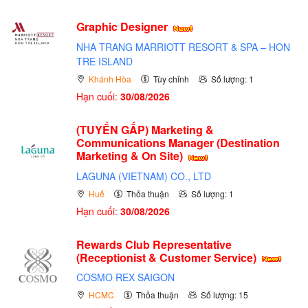
Graphic Designer
NHA TRANG MARRIOTT RESORT & SPA – HON
TRE ISLAND
Khánh Hòa
Tùy chỉnh
Số lượng: 1
Hạn cuối:
30/08/2026
(TUYỂN GẤP)
Marketing &
Communications Manager (Destination
Marketing & On Site)
LAGUNA (VIETNAM) CO., LTD
Huế
Thỏa thuận
Số lượng: 1
Hạn cuối:
30/08/2026
Rewards Club Representative
(Receptionist & Customer Service)
COSMO REX SAIGON
HCMC
Thỏa thuận
Số lượng: 15