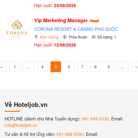
Hạn cuối:
24/08/2026
Vip Marketing Manager
CORONA RESORT & CASINO PHÚ QUỐC
Kiên Giang
Thỏa thuận
Số lượng: 1
Hạn cuối:
12/08/2026
«
1
...
4
5
6
7
8
9
...
»
Về Hoteljob.vn
HOTLINE (dành cho Nhà Tuyển dụng):
091 949 0330
, Email:
info@hoteljob.vn
Tư vấn & hỗ trợ Ứng viên:
091 668 0330
, Email: