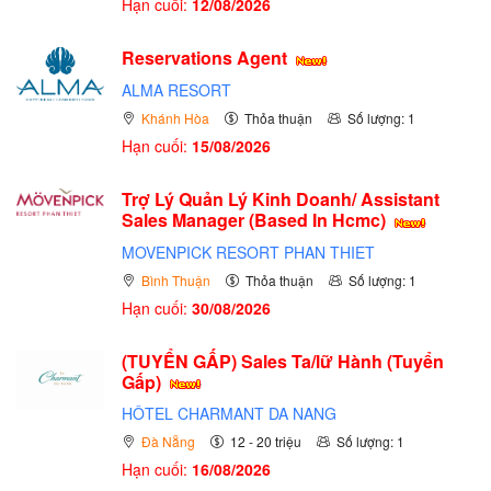
Hạn cuối:
12/08/2026
Reservations Agent
ALMA RESORT
Khánh Hòa
Thỏa thuận
Số lượng: 1
Hạn cuối:
15/08/2026
Trợ Lý Quản Lý Kinh Doanh/ Assistant
Sales Manager (Based In Hcmc)
MOVENPICK RESORT PHAN THIET
Bình Thuận
Thỏa thuận
Số lượng: 1
Hạn cuối:
30/08/2026
(TUYỂN GẤP)
Sales Ta/lữ Hành (Tuyển
Gấp)
HÔTEL CHARMANT DA NANG
Đà Nẵng
12 - 20 triệu
Số lượng: 1
Hạn cuối:
16/08/2026