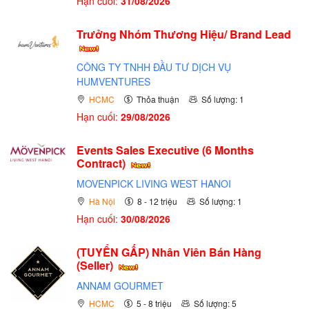
Hạn cuối:
31/08/2026
Trưởng Nhóm Thương Hiệu/ Brand Lead
CÔNG TY TNHH ĐẦU TƯ DỊCH VỤ
HUMVENTURES
HCMC
Thỏa thuận
Số lượng: 1
Hạn cuối:
29/08/2026
Events Sales Executive (6 Months
Contract)
MOVENPICK LIVING WEST HANOI
Hà Nội
8 - 12 triệu
Số lượng: 1
Hạn cuối:
30/08/2026
(TUYỂN GẤP)
Nhân Viên Bán Hàng
(Seller)
ANNAM GOURMET
HCMC
5 - 8 triệu
Số lượng: 5