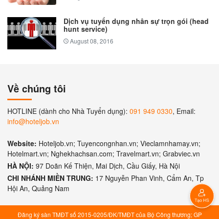
Dịch vụ tuyển dụng nhân sự trọn gói (head
hunt service)
August 08, 2016
Về chúng tôi
HOTLINE (dành cho Nhà Tuyển dụng):
091 949 0330
, Email:
info@hoteljob.vn
Website:
Hoteljob.vn; Tuyencongnhan.vn; Vieclamnhamay.vn;
Hotelmart.vn; Nghekhachsan.com; Travelmart.vn; Grabviec.vn
HÀ NỘI:
97 Doãn Kế Thiện, Mai Dịch, Cầu Giấy, Hà Nội
CHI NHÁNH MIỀN TRUNG:
17 Nguyễn Phan Vinh, Cẩm An, Tp
Hội An, Quảng Nam
Đăng ký sàn TMĐT số 2015-0205/ĐK/TMĐT của Bộ Công thương; GP