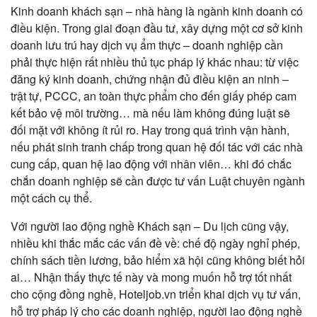
Kinh doanh khách sạn – nhà hàng là ngành kinh doanh có
điều kiện. Trong giai đoạn đầu tư, xây dựng một cơ sở kinh
doanh lưu trú hay dịch vụ ẩm thực – doanh nghiệp cần
phải thực hiện rất nhiều thủ tục pháp lý khác nhau: từ việc
đăng ký kinh doanh, chứng nhận đủ điều kiện an ninh –
trật tự, PCCC, an toàn thực phẩm cho đến giấy phép cam
kết bảo vệ môi trường… mà nếu làm không đúng luật sẽ
đối mặt với không ít rủi ro. Hay trong quá trình vận hành,
nếu phát sinh tranh chấp trong quan hệ đối tác với các nhà
cung cấp, quan hệ lao động với nhân viên… khi đó chắc
chắn doanh nghiệp sẽ cần được tư vấn Luật chuyên ngành
một cách cụ thể.
Với người lao động nghề Khách sạn – Du lịch cũng vậy,
nhiều khi thắc mắc các vấn đề về: chế độ ngày nghỉ phép,
chính sách tiền lương, bảo hiểm xã hội cũng không biết hỏi
ai… Nhận thấy thực tế này và mong muốn hỗ trợ tốt nhất
cho cộng đồng nghề, Hoteljob.vn triển khai dịch vụ tư vấn,
hỗ trợ pháp lý cho các doanh nghiệp, người lao động nghề