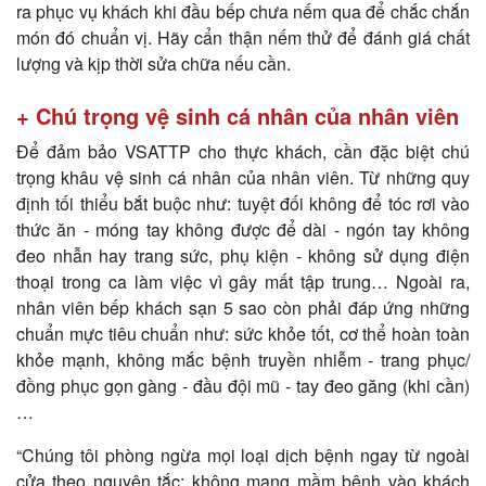
ra phục vụ khách khi đầu bếp chưa nếm qua để chắc chắn
món đó chuẩn vị. Hãy cẩn thận nếm thử để đánh giá chất
lượng và kịp thời sửa chữa nếu cần.
+ Chú trọng vệ sinh cá nhân của nhân viên
Để đảm bảo VSATTP cho thực khách, cần đặc biệt chú
trọng khâu vệ sinh cá nhân của nhân viên. Từ những quy
định tối thiểu bắt buộc như: tuyệt đối không để tóc rơi vào
thức ăn - móng tay không được để dài - ngón tay không
đeo nhẫn hay trang sức, phụ kiện - không sử dụng điện
thoại trong ca làm việc vì gây mất tập trung… Ngoài ra,
nhân viên bếp khách sạn 5 sao còn phải đáp ứng những
chuẩn mực tiêu chuẩn như: sức khỏe tốt, cơ thể hoàn toàn
khỏe mạnh, không mắc bệnh truyền nhiễm - trang phục/
đồng phục gọn gàng - đầu đội mũ - tay đeo găng (khi cần)
…
“Chúng tôi phòng ngừa mọi loại dịch bệnh ngay từ ngoài
cửa theo nguyên tắc: không mang mầm bệnh vào khách