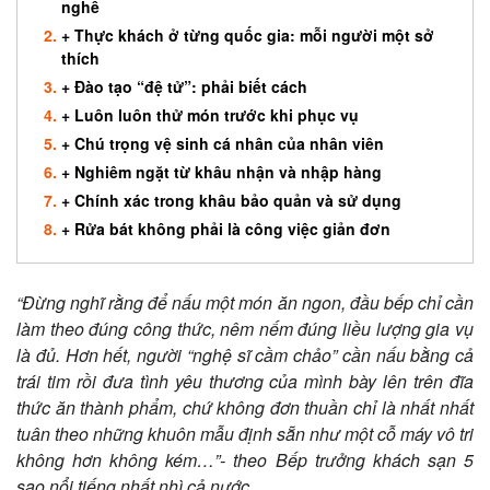
nghề
+ Thực khách ở từng quốc gia: mỗi người một sở
thích
+ Đào tạo “đệ tử”: phải biết cách
+ Luôn luôn thử món trước khi phục vụ
+ Chú trọng vệ sinh cá nhân của nhân viên
+ Nghiêm ngặt từ khâu nhận và nhập hàng
+ Chính xác trong khâu bảo quản và sử dụng
+ Rửa bát không phải là công việc giản đơn
“Đừng nghĩ rằng để nấu một món ăn ngon, đầu bếp chỉ cần
làm theo đúng công thức, nêm nếm đúng liều lượng gia vụ
là đủ. Hơn hết, người “nghệ sĩ cầm chảo” cần nấu bằng cả
trái tim rồi đưa tình yêu thương của mình bày lên trên đĩa
thức ăn thành phẩm, chứ không đơn thuần chỉ là nhất nhất
tuân theo những khuôn mẫu định sẵn như một cỗ máy vô tri
không hơn không kém…”- theo Bếp trưởng khách sạn 5
sao nổi tiếng nhất nhì cả nước.