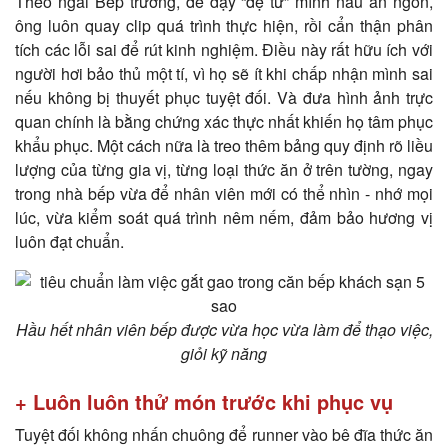
Theo ngài Bếp trưởng, để dạy “đệ tử” mình nấu ăn ngon,
ông luôn quay clip quá trình thực hiện, rồi cẩn thận phân
tích các lỗi sai để rút kinh nghiệm. Điều này rất hữu ích với
người hơi bảo thủ một tí, vì họ sẽ ít khi chấp nhận mình sai
nếu không bị thuyết phục tuyệt đối. Và đưa hình ảnh trực
quan chính là bằng chứng xác thực nhất khiến họ tâm phục
khẩu phục. Một cách nữa là treo thêm bảng quy định rõ liều
lượng của từng gia vị, từng loại thức ăn ở trên tường, ngay
trong nhà bếp vừa để nhân viên mới có thể nhìn - nhớ mọi
lúc, vừa kiểm soát quá trình nêm nếm, đảm bảo hương vị
luôn đạt chuẩn.
Hầu hết nhân viên bếp được vừa học vừa làm để thạo việc,
giỏi kỹ năng
+ Luôn luôn thử món trước khi phục vụ
Tuyệt đối không nhấn chuông để runner vào bê đĩa thức ăn