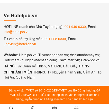
Về Hoteljob.vn
HOTLINE (dành cho Nhà Tuyển dụng):
091 949 0330
, Email:
info@hoteljob.vn
Tư vấn & hỗ trợ Ứng viên:
091 668 0330
, Email:
ungvien@hoteljob.vn
Website:
Hoteljob.vn; Tuyencongnhan.vn; Vieclamnhamay.vn;
Hotelmart.vn; Nghekhachsan.com; Travelmart.vn; Grabviec.vn
HÀ NỘI:
97 Doãn Kế Thiện, Mai Dịch, Cầu Giấy, Hà Nội
CHI NHÁNH MIỀN TRUNG:
17 Nguyễn Phan Vinh, Cẩm An, Tp
Hội An, Quảng Nam
Đăng ký sàn TMĐT số 2015-0205/ĐK/TMĐT của Bộ Công thương; GP
MXH số 348/GP-BTTTT của Bộ Thông tin Truyền thông việc làm nhà
hàng, tuyển dụng nhà hàng, việc làm nhà hàng khách sạn