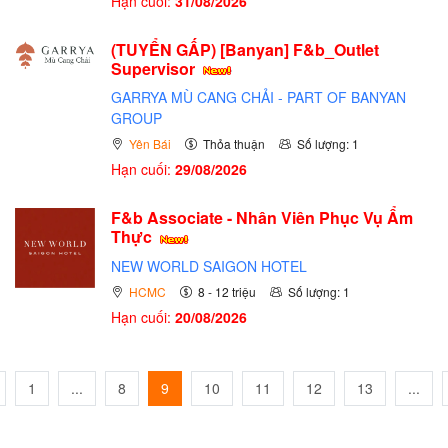
Hạn cuối:
31/08/2026
(TUYỂN GẤP)
[Banyan] F&b_Outlet
Supervisor
GARRYA MÙ CANG CHẢI - PART OF BANYAN
GROUP
Yên Bái
Thỏa thuận
Số lượng: 1
Hạn cuối:
29/08/2026
F&b Associate - Nhân Viên Phục Vụ Ẩm
Thực
NEW WORLD SAIGON HOTEL
HCMC
8 - 12 triệu
Số lượng: 1
Hạn cuối:
20/08/2026
1
...
8
9
10
11
12
13
...