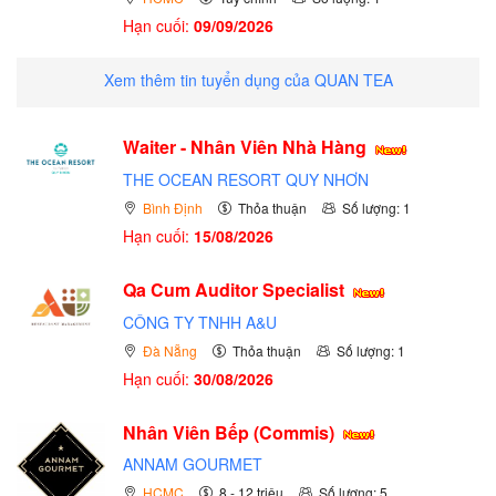
Hạn cuối:
09/09/2026
Xem thêm tin tuyển dụng của QUAN TEA
Waiter - Nhân Viên Nhà Hàng
THE OCEAN RESORT QUY NHƠN
Bình Định
Thỏa thuận
Số lượng: 1
Hạn cuối:
15/08/2026
Qa Cum Auditor Specialist
CÔNG TY TNHH A&U
Đà Nẵng
Thỏa thuận
Số lượng: 1
Hạn cuối:
30/08/2026
Nhân Viên Bếp (Commis)
ANNAM GOURMET
HCMC
8 - 12 triệu
Số lượng: 5