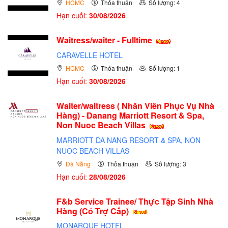
HCMC
Thỏa thuận
Số lượng: 4
Hạn cuối:
30/08/2026
Waitress/waiter - Fulltime
CARAVELLE HOTEL
HCMC
Thỏa thuận
Số lượng: 1
Hạn cuối:
30/08/2026
Waiter/waitress ( Nhân Viên Phục Vụ Nhà
Hàng) - Danang Marriott Resort & Spa,
Non Nuoc Beach Villas
MARRIOTT DA NANG RESORT & SPA, NON
NUOC BEACH VILLAS
Đà Nẵng
Thỏa thuận
Số lượng: 3
Hạn cuối:
28/08/2026
F&b Service Trainee/ Thực Tập Sinh Nhà
Hàng (Có Trợ Cấp)
MONARQUE HOTEL