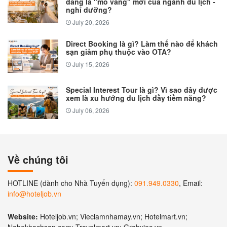
đang là "mỏ vàng" mới của ngành du lịch -
nghỉ dưỡng?
July 20, 2026
Direct Booking là gì? Làm thế nào để khách
sạn giảm phụ thuộc vào OTA?
July 15, 2026
Special Interest Tour là gì? Vì sao đây được
xem là xu hướng du lịch đầy tiềm năng?
July 06, 2026
Về chúng tôi
HOTLINE (dành cho Nhà Tuyển dụng):
091.949.0330
, Email:
info@hoteljob.vn
Website:
Hoteljob.vn; Vieclamnhamay.vn; Hotelmart.vn;
Nghekhachsan.com; Travelmart.vn; Grabviec.vn