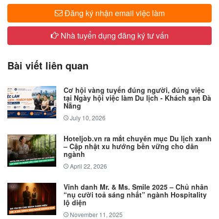
Đăng ký nhận email việc làm
Nhà tuyển dụng đăng ký tư vấn
Bài viết liên quan
Cơ hội vàng tuyển đúng người, đúng việc
tại Ngày hội việc làm Du lịch - Khách sạn Đà
Nẵng
July 10, 2026
Hoteljob.vn ra mắt chuyên mục Du lịch xanh
– Cập nhật xu hướng bền vững cho dân
ngành
April 22, 2026
Vinh danh Mr. & Ms. Smile 2025 – Chủ nhân
“nụ cười toả sáng nhất” ngành Hospitality
lộ diện
November 11, 2025