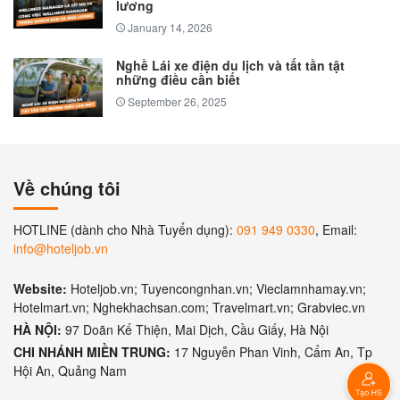
lương
January 14, 2026
Nghề Lái xe điện du lịch và tất tần tật
những điều cần biết
September 26, 2025
Về chúng tôi
HOTLINE (dành cho Nhà Tuyển dụng):
091 949 0330
, Email:
info@hoteljob.vn
Website:
Hoteljob.vn; Tuyencongnhan.vn; Vieclamnhamay.vn;
Hotelmart.vn; Nghekhachsan.com; Travelmart.vn; Grabviec.vn
HÀ NỘI:
97 Doãn Kế Thiện, Mai Dịch, Cầu Giấy, Hà Nội
CHI NHÁNH MIỀN TRUNG:
17 Nguyễn Phan Vinh, Cẩm An, Tp
Hội An, Quảng Nam