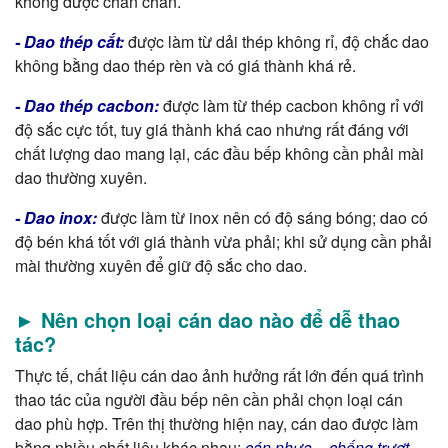
không được chắn chắn.
- Dao thép cắt:
được làm từ dải thép không rỉ, độ chắc dao
không bằng dao thép rèn và có giá thành khá rẻ.
- Dao thép cacbon:
được làm từ thép cacbon không rỉ với
độ sắc cực tốt, tuy giá thành khá cao nhưng rất đáng với
chất lượng dao mang lại, các đầu bếp không cần phải mài
dao thường xuyên.
- Dao inox:
được làm từ inox nên có độ sáng bóng; dao có
độ bén khá tốt với giá thành vừa phải; khi sử dụng cần phải
mài thường xuyên để giữ độ sắc cho dao.
► Nên chọn loại cán dao nào để dễ thao
tác?
Thực tế, chất liệu cán dao ảnh hưởng rất lớn đến quá trình
thao tác của người đầu bếp nên cần phải chọn loại cán
dao phù hợp. Trên thị thường hiện nay, cán dao được làm
bằng nhiều chất liệu khác nhau:
cán nhựa – chống trượt,