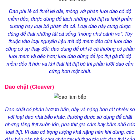
Dao phi lê có thiết kế dài, mỏng với phần lưỡi dao có độ
mềm dẻo, được dùng để tách những thớ thịt ra khỏi phần
xương hay loại bỏ phần da cá. Loại dao này cũng được
dùng để thái những lát cá sống “mỏng như cánh ve”. Tùy
thuộc vào loại nguyên liệu mà độ mềm dẻo của lưỡi dao
cũng có sự thay đổi: dao dùng để phi lê cá thường có phần
lưỡi mềm và dẻo hơn; lưỡi dao dùng để lọc thịt gà thì độ
mềm dẻo ít hơn và khi thái lát thịt bò thì phần lưỡi dao cần
cứng hơn một chút.
Dao chặt (Cleaver)
Dao chặt có phần lưỡi to bản, dày và nặng hơn rất nhiều so
với loại dao nhà bếp khác, thường được sử dụng để chặt
những tảng thịt sườn lớn, pha thịt gia cầm hay băm nhỏ các
loại thịt. Vì dao có trọng lượng khá nặng nên khi dùng, các
đầu bếp cần phải cầm chắc tay và thao tác với dao thật cẩn