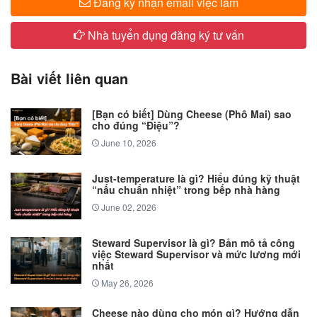
Đăng ký nhận email việc làm
Nhà tuyển dụng đăng ký tư vấn
Bài viết liên quan
[Bạn có biết] Dùng Cheese (Phô Mai) sao
cho đúng “Điệu”?
June 10, 2026
Just-temperature là gì? Hiểu đúng kỹ thuật
“nấu chuẩn nhiệt” trong bếp nhà hàng
June 02, 2026
Steward Supervisor là gì? Bản mô tả công
việc Steward Supervisor và mức lương mới
nhất
May 26, 2026
Cheese nào dùng cho món gì? Hướng dẫn