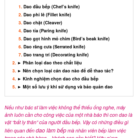
Dao đầu bếp (Chef’s knife)
Dao phi lê (Fillet knife)
Dao chặt (Cleaver)
Dao tỉa (Paring knife)
Dao gọt hình mỏ chim (Bird’s beak knife)
Dao răng cưa (Serrated knife)
Dao trang trí (Decorating knife)
► Phân loại dao theo chất liệu
► Nên chọn loại cán dao nào để dễ thao tác?
► Kinh nghiệm chọn dao cho đầu bếp
► Một số lưu ý khi sử dụng và bảo quản dao
Nếu như bác sĩ làm việc không thể thiếu ống nghe, máy
ảnh luôn cần cho công việc của một nhà báo thì con dao là
vật “bất ly thân” của người đầu bếp. Vậy có những điều gì
dao làm bếp
liên quan đến
mà nhân viên bếp làm việc
trong các nhà hàng – khách sạn cần biết? Hãy cùng