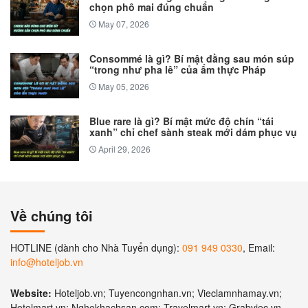
chọn phô mai đúng chuẩn
May 07, 2026
Consommé là gì? Bí mật đằng sau món súp
“trong như pha lê” của ẩm thực Pháp
May 05, 2026
Blue rare là gì? Bí mật mức độ chín “tái
xanh” chỉ chef sành steak mới dám phục vụ
April 29, 2026
Về chúng tôi
HOTLINE (dành cho Nhà Tuyển dụng):
091 949 0330
, Email:
info@hoteljob.vn
Website:
Hoteljob.vn; Tuyencongnhan.vn; Vieclamnhamay.vn;
Hotelmart.vn; Nghekhachsan.com; Travelmart.vn; Grabviec.vn