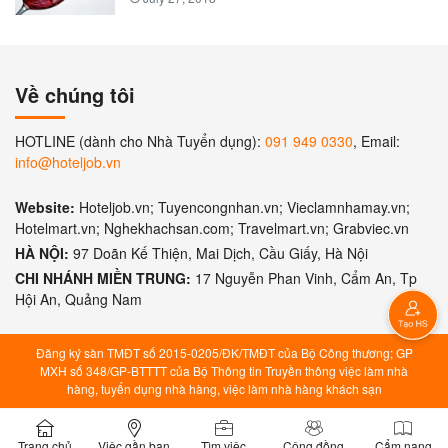
Về chúng tôi
HOTLINE (dành cho Nhà Tuyển dụng):
091 949 0330
, Email:
info@hoteljob.vn
Website:
Hoteljob.vn; Tuyencongnhan.vn; Vieclamnhamay.vn;
Hotelmart.vn; Nghekhachsan.com; Travelmart.vn; Grabviec.vn
HÀ NỘI:
97 Doãn Kế Thiện, Mai Dịch, Cầu Giấy, Hà Nội
CHI NHÁNH MIỀN TRUNG:
17 Nguyễn Phan Vinh, Cẩm An, Tp
Hội An, Quảng Nam
Đăng ký sàn TMĐT số 2015-0205/ĐK/TMĐT của Bộ Công thương; GP
MXH số 348/GP-BTTTT của Bộ Thông tin Truyền thông việc làm nhà
hàng, tuyển dụng nhà hàng, việc làm nhà hàng khách sạn
Trang chủ
Việc gần bạn
Tìm việc
Cộng đồng
Cẩm nang