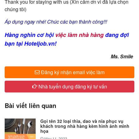
Thank you for staying with us (Xin cảm ơn vì đã lựa chọn
chúng tôi)
Áp dụng ngay nhé! Chúc các bạn thành công!!!
Hàng nghìn cơ hội
việc làm nhà hàng
đang đợi
bạn tại Hoteljob.vn!
​Ms. Smile
Đăng ký nhận email việc làm
Nhà tuyển dụng đăng ký tư vấn
Bài viết liên quan
Gọi tên 32 loại thìa, dao và nĩa phục vụ
khách trong nhà hàng kèm hình ảnh minh
họa
May 11, 2023