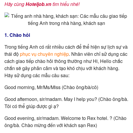
Hãy cùng
Hoteljob.vn
tìm hiểu nhé!
1. Chào hỏi
Trong tiếng Anh có rất nhiều cách để thể hiện sự lịch sự và
thái độ
phục vụ chuyên nghiệp
. Nhân viên chỉ sử dụng các
cách giao tiếp chào hỏi thông thường như Hi, Hello chắc
chắn sẽ gây phản cảm và tạo khó chịu với khách hàng.
Hãy sử dụng các mẫu câu sau:
Good morning, Mr/Ms/Miss (Chào ông/bà/cô)
Good afternoon, sir/madam. May I help you? (Chào ông/bà.
Tôi có thể giúp được gì ạ?
Good evening, sir/madam. Welcome to Rex hotel. ? (Chào
ông/bà. Chào mừng đến với khách sạn Rex)