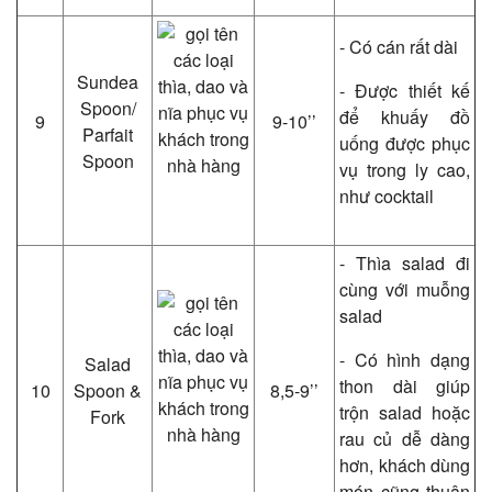
- Có cán rất dài
Sundea
- Được thiết kế
Spoon/
để khuấy đồ
9
9-10’’
Parfait
uống được phục
Spoon
vụ trong ly cao,
như cocktail
- Thìa salad đi
cùng với muỗng
salad
- Có hình dạng
Salad
thon dài giúp
10
Spoon &
8,5-9’’
trộn salad hoặc
Fork
rau củ dễ dàng
hơn, khách dùng
món cũng thuận