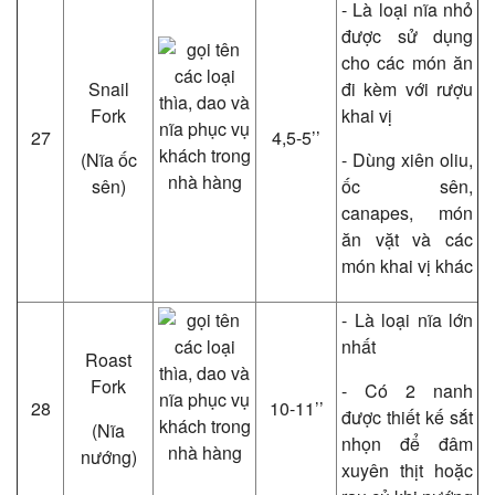
- Là loại nĩa nhỏ
được sử dụng
cho các món ăn
Snail
đi kèm với rượu
Fork
khai vị
27
4,5-5’’
(Nĩa ốc
- Dùng xiên oliu,
sên)
ốc sên,
canapes, món
ăn vặt và các
món khai vị khác
- Là loại nĩa lớn
nhất
Roast
Fork
- Có 2 nanh
28
10-11’’
được thiết kế sắt
(Nĩa
nhọn để đâm
nướng)
xuyên thịt hoặc