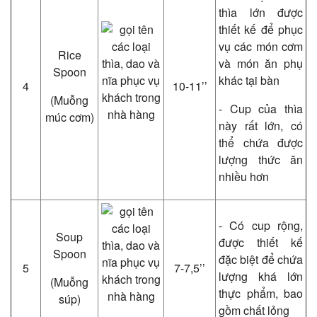
thìa lớn được
thiết kế để phục
vụ các món cơm
Rice
và món ăn phụ
Spoon
khác tại bàn
4
10-11’’
(Muỗng
- Cup của thìa
múc cơm)
này rất lớn, có
thể chứa được
lượng thức ăn
nhiều hơn
- Có cup rộng,
Soup
được thiết kế
Spoon
đặc biệt để chứa
5
7-7,5’’
lượng khá lớn
(Muỗng
thực phẩm, bao
súp)
gồm chất lỏng