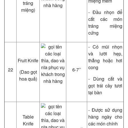
miệng mềm
tráng
miệng)
- Đầu nhọn để
cắt các món
tráng miệng
cứng
- Có mũi nhọn
và lưỡi hẹp,
Fruit Knife
thẳng hoặc hơi
cong
22
6-7’’
(Dao gọt
hoa quả)
- Dùng cắt và
gọt trái cây tươi
tại bàn
- Được sử dụng
Table
hàng ngày cho
Knife
các món chính