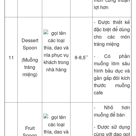
lợi hơn
- Được thiết kế
đặc biệt để dùng
cho các món
Dessert
tráng miệng
Spoon
- Có phần
11
8-8,5’’
(Muỗng
muỗng lõm sâu
tráng
hình bầu dục và
miệng)
gần gấp đôi kích
thước muỗng
cafe
- Nhỏ hơn
muỗng để bàn
- Được sử dụng
Fruit
cùng với dao gọt
Spoon