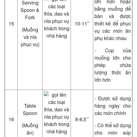
lớn hơn hoặc
Serving
bằng muỗng để
Spoon &
bàn và được
Fork
15
10-11’’
thiết kế để phục
(Muỗng
vụ các món ăn
và nĩa
phụ khác nhau
phục vụ)
- Cup của
muỗng lớn cho
phép chứa
lượng thức ăn
lớn hơn
- Được sử dụng
Table
hàng ngày cho
Spoon
các món chính
16
8-8,5’’
(Muỗng
- Có thể sử dụng
ăn)
cho món súp