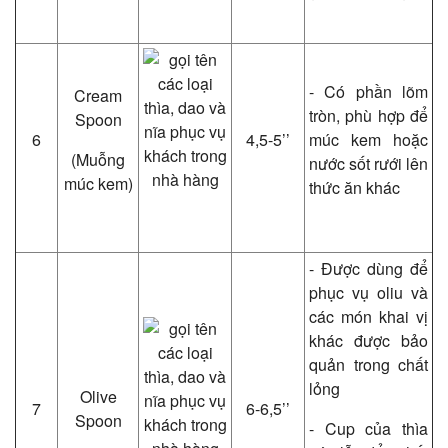
- Có phần lõm
Cream
tròn, phù hợp để
Spoon
6
4,5-5’’
múc kem hoặc
(Muỗng
nước sốt rưới lên
múc kem)
thức ăn khác
- Được dùng để
phục vụ oliu và
các món khai vị
khác được bảo
quản trong chất
lỏng
Olive
7
6-6,5’’
Spoon
- Cup của thìa