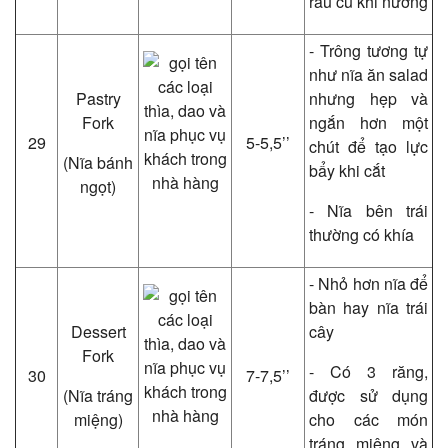
rau củ khi nướng
- Trông tương tự
như nĩa ăn salad
Pastry
nhưng hẹp và
Fork
ngắn hơn một
29
5-5,5’’
chút để tạo lực
(Nĩa bánh
bẩy khi cắt
ngọt)
- Nĩa bên trái
thường có khía
- Nhỏ hơn nĩa để
bàn hay nĩa trái
Dessert
cây
Fork
- Có 3 răng,
30
7-7,5’’
(Nĩa tráng
được sử dụng
miệng)
cho các món
tráng miệng và