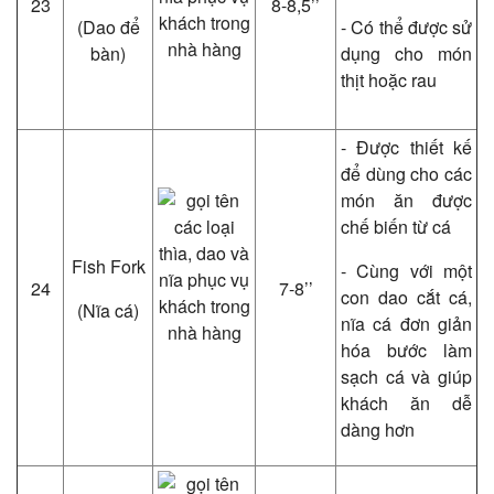
23
8-8,5’’
(Dao để
- Có thể được sử
bàn)
dụng cho món
thịt hoặc rau
- Được thiết kế
để dùng cho các
món ăn được
chế biến từ cá
Fish Fork
- Cùng với một
24
7-8’’
con dao cắt cá,
(Nĩa cá)
nĩa cá đơn giản
hóa bước làm
sạch cá và giúp
khách ăn dễ
dàng hơn