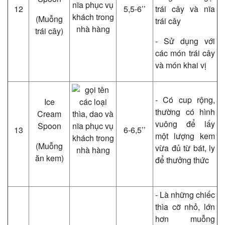
12
5,5-6’’
trái cây và nĩa
(Muỗng
trái cây
trái cây)
- Sử dụng với
các món trái cây
và món khai vị
- Có cup rộng,
Ice
thường có hình
Cream
vuông để lấy
Spoon
13
6-6,5’’
một lượng kem
(Muỗng
vừa đủ từ bát, ly
ăn kem)
để thưởng thức
- Là những chiếc
thìa cỡ nhỏ, lớn
hơn muỗng