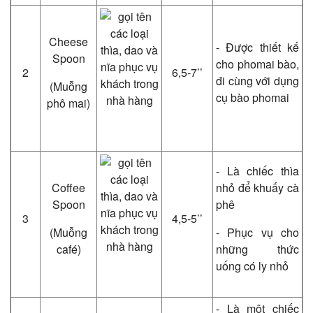
Cheese
- Được thiết kế
Spoon
cho phomai bào,
2
6,5-7’’
đi cùng với dụng
(Muỗng
cụ bào phomai
phô mai)
- Là chiếc thìa
Coffee
nhỏ để khuấy cà
Spoon
phê
3
4,5-5’’
(Muỗng
- Phục vụ cho
café)
những thức
uống có ly nhỏ
- Là một chiếc