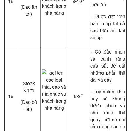
18
9-10’’
thức ăn
(Dao ăn
tối)
- Được đặt trên
bàn trong tất cả
các bữa ăn, khi
setup
- Có đầu nhọn
và cạnh răng
cưa sắt để cắt
những phần thịt
dai và dày
Steak
Knife
- Tuy nhiên, dao
19
8-9’’
này sẽ không
(Dao bít
được phục vụ
tết)
cho món thịt
quay, bởi sẽ chỉ
cần dùng dao ăn