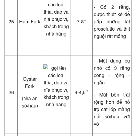
- Có 2 răng,
được thiết kế để
25
Ham Fork
7-8’’
gắp những lát
prosciutto và thịt
nguội rất mỏng
- Một dụng cụ
nhỏ có 3 răng
cong - rộng -
Oyster
ngắn
Fork
26
4-4,5’’
- Mũi bên trái
(Nĩa ăn
rộng hơn để hỗ
sò/hàu)
trợ cắt lớp màng
nối sò/hàu với
vỏ