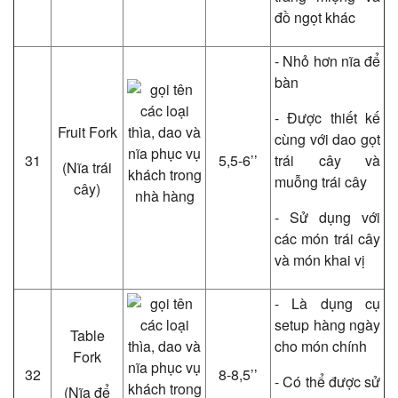
đồ ngọt khác
- Nhỏ hơn nĩa để
bàn
- Được thiết kế
Fruit Fork
cùng với dao gọt
31
5,5-6’’
trái cây và
(Nĩa trái
muỗng trái cây
cây)
- Sử dụng với
các món trái cây
và món khai vị
- Là dụng cụ
setup hàng ngày
Table
cho món chính
Fork
32
8-8,5’’
- Có thể được sử
(Nĩa để