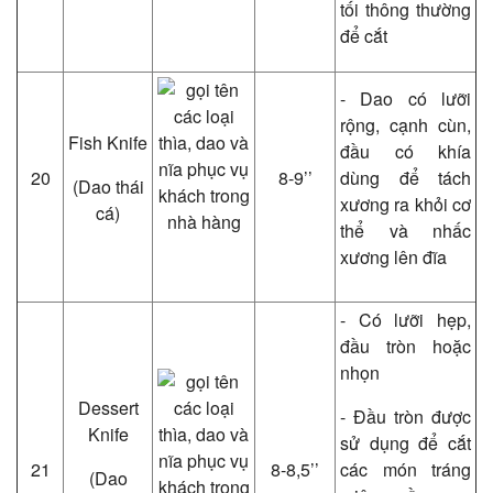
tối thông thường
để cắt
- Dao có lưỡi
rộng, cạnh cùn,
Fish Knife
đầu có khía
20
8-9’’
dùng để tách
(Dao thái
xương ra khỏi cơ
cá)
thể và nhấc
xương lên đĩa
- Có lưỡi hẹp,
đầu tròn hoặc
nhọn
Dessert
- Đầu tròn được
Knife
sử dụng để cắt
21
8-8,5’’
các món tráng
(Dao