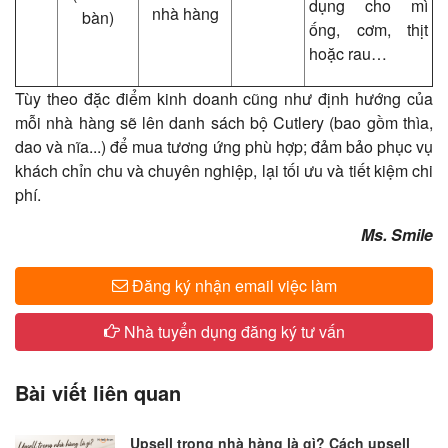
dụng cho mì
bàn)
ống, cơm, thịt
hoặc rau…
Tùy theo đặc điểm kinh doanh cũng như định hướng của
mỗi nhà hàng sẽ lên danh sách bộ Cutlery (bao gồm thìa,
dao và nĩa...) để mua tương ứng phù hợp; đảm bảo phục vụ
khách chỉn chu và chuyên nghiệp, lại tối ưu và tiết kiệm chi
phí.
​Ms. Smile
Đăng ký nhận email việc làm
Nhà tuyển dụng đăng ký tư vấn
Bài viết liên quan
Upsell trong nhà hàng là gì? Cách upsell