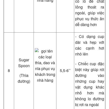
có lỗ để chất
lỏng thoát ra
ngoài, giúp việc
phục vụ thức ăn
dễ dàng hơn
- Có dạng cup
dài và hẹp với
các cạnh hơi
nhô lên
Sugar
- Chiếc cup đặc
Spoon
biệt này giúp rót
8
5,5-6’’
(Thìa
đường vào
đường)
những cup hay
vật dụng khác
nhỏ hơn mà
không lo đường
bị rơi ra ngoài