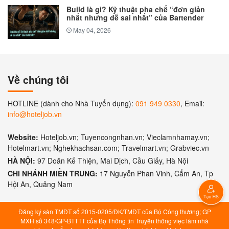
Build là gì? Kỹ thuật pha chế “đơn giản
nhất nhưng dễ sai nhất” của Bartender
May 04, 2026
Về chúng tôi
HOTLINE (dành cho Nhà Tuyển dụng):
091 949 0330
, Email:
info@hoteljob.vn
Website:
Hoteljob.vn; Tuyencongnhan.vn; Vieclamnhamay.vn;
Hotelmart.vn; Nghekhachsan.com; Travelmart.vn; Grabviec.vn
HÀ NỘI:
97 Doãn Kế Thiện, Mai Dịch, Cầu Giấy, Hà Nội
CHI NHÁNH MIỀN TRUNG:
17 Nguyễn Phan Vinh, Cẩm An, Tp
Hội An, Quảng Nam
Đăng ký sàn TMĐT số 2015-0205/ĐK/TMĐT của Bộ Công thương; GP
MXH số 348/GP-BTTTT của Bộ Thông tin Truyền thông việc làm nhà