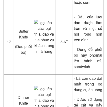
hoặc cơm
- Đầu của lưỡi
dao được làm
tròn và một số
Butter
hơi rộng hơn
Knife
trên đỉnh
17
5-6’’
(Dao phết
- Dùng để phết
bơ)
bơ hay phomai
lên bánh mì,
sandwich
- Là con dao dài
nhất trong bộ
dụng cụ ăn uống
Dinner
- Được sử dụng
Knife
để cắt và đẩy