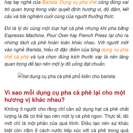
hay tay nghề của
Barista
.
Dụng cụ pha chế
cũng đóng vai
trò quan trọng trong việc quyết định hương vị, độ đậm, kết
cấu và trải nghiệm cuối cùng của người thưởng thức.
Đó là lý do cùng một loại hạt cà phê nhưng khi pha bằng
Espresso Machine, Pour Over hay French Press lại cho ra
những tách cà phê hoàn toàn khác nhau. Với người mới
vào nghề Barista, hiểu rõ đặc điểm của từng
dụng cụ pha
chế cà phê
và lựa chọn đúng kích thước xay là nền tảng
quan trọng để tạo nên một ly đồ uống đạt chuẩn.
Vì sao mỗi dụng cụ pha cà phê lại cho một
hương vị khác nhau?
Không ít người cho rằng chỉ cần sử dụng hạt cà phê chất
lượng là đã có thể tạo nên một ly cà phê ngon. Thực tế, đó
mới chỉ là một phần của quá trình. Điều tạo nên sự khác
biệt còn nằm ở cách nước tiếp xúc với cà phê trong quá