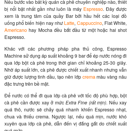
Nếu bước vào bất kỳ quán cà phê chuyên nghiệp nào, thiết
bị nổi bật nhất gần như luôn là máy
Espresso
. Đây được
xem là trung tâm của quầy Bar bởi hầu hết các loại đồ
uống phổ biến hiện nay như
Latte
,
Cappuccino
, Flat White,
Americano
hay Mocha đều bắt đầu từ một hoặc hai shot
Espresso.
Khác với các phương pháp pha thủ công, Espresso
Machine sử dụng áp suất khoảng 9 bar để ép nước nóng đi
qua lớp bột cà phê trong thời gian chỉ khoảng 25-30 giây.
Nhờ áp suất lớn, cà phê được chiết xuất nhanh nhưng vẫn
giữ được lượng tinh dầu, tạo nên lớp
crema
màu vàng nâu
đặc trưng trên bề mặt.
Để nước có thể đi qua lớp cà phê với tốc độ phù hợp, bột
cà phê cần được xay ở mức
Extra Fine (rất mịn)
. Nếu xay
quá thô, nước sẽ chảy quá nhanh khiến Espresso nhạt,
chua và thiếu crema. Ngược lại, nếu quá mịn, nước khó
xuyên qua lớp cà phê, dẫn đến vị đắng gắt do chiết xuất
quá mức.