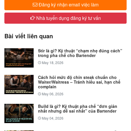
Đăng ký nhận email việc làm
Nhà tuyển dụng đăng ký tư vấn
Bài viết liên quan
Stir là gì? Kỹ thuật “chạm nhẹ đúng cách”
trong pha chế cho Bartender
May 18, 2026
Cách hỏi mức độ chín steak chuẩn cho
Waiter/Waitress – Tránh hiểu sai, hạn chế
complain
May 06, 2026
Build là gì? Kỹ thuật pha chế “đơn giản
nhất nhưng dễ sai nhất” của Bartender
May 04, 2026