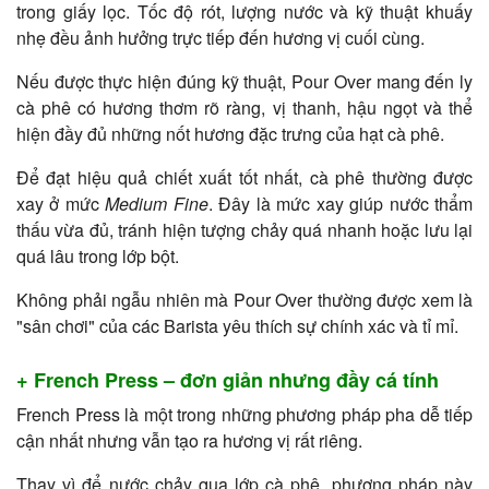
trong giấy lọc. Tốc độ rót, lượng nước và kỹ thuật khuấy
nhẹ đều ảnh hưởng trực tiếp đến hương vị cuối cùng.
Nếu được thực hiện đúng kỹ thuật, Pour Over mang đến ly
cà phê có hương thơm rõ ràng, vị thanh, hậu ngọt và thể
hiện đầy đủ những nốt hương đặc trưng của hạt cà phê.
Để đạt hiệu quả chiết xuất tốt nhất, cà phê thường được
xay ở mức
Medium Fine
. Đây là mức xay giúp nước thẩm
thấu vừa đủ, tránh hiện tượng chảy quá nhanh hoặc lưu lại
quá lâu trong lớp bột.
Không phải ngẫu nhiên mà Pour Over thường được xem là
"sân chơi" của các Barista yêu thích sự chính xác và tỉ mỉ.
+ French Press – đơn giản nhưng đầy cá tính
French Press là một trong những phương pháp pha dễ tiếp
cận nhất nhưng vẫn tạo ra hương vị rất riêng.
Thay vì để nước chảy qua lớp cà phê, phương pháp này