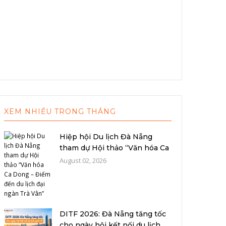
XEM NHIỀU TRONG THÁNG
Hiệp hội Du lịch Đà Nẵng
tham dự Hội thảo “Văn hóa Ca
Dong –...
August 02, 2026
DITF 2026: Đà Nẵng tăng tốc
cho ngày hội kết nối du lịch