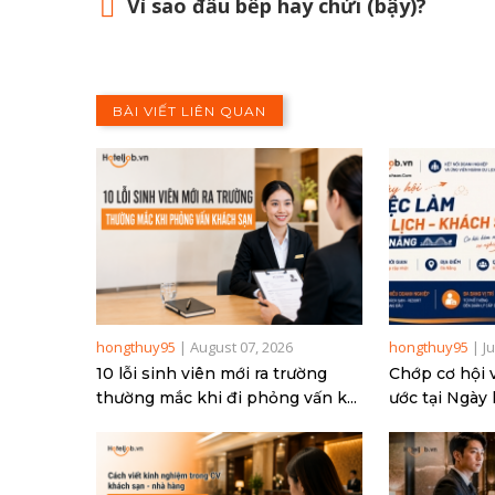
Vì sao đầu bếp hay chửi (bậy)?
BÀI VIẾT LIÊN QUAN
hongthuy95
|
August 07, 2026
hongthuy95
|
J
10 lỗi sinh viên mới ra trường
Chớp cơ hội 
thường mắc khi đi phỏng vấn k...
ước tại Ngày h