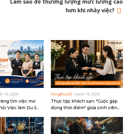
Làm sao để thương lượng mức lương cao
hơn khi nhảy việc?
uly 10, 2026
hongthuy95
|
June 19, 2026
vàng tìm việc mơ
Thực tập khách sạn: "Cuộc gặp
ội Việc làm Du lị...
đúng thời điểm" giữa sinh viên...