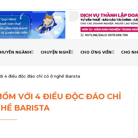
 CHUYÊN NGÀNH
CHUYỆN NGHỀ
CHO ỨNG VIÊN
CHO NH
ới 4 điều độc đáo chỉ có ở nghề Barista
MỒM VỚI 4 ĐIỀU ĐỘC ĐÁO CHỈ
GHỀ BARISTA