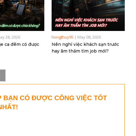
ay 28, 2026
hongthuy95
|
May 08, 2026
ge ca đêm có được
Nên nghỉ việc khách sạn trước
hay âm thầm tìm job mới?
G
P BẠN CÓ ĐƯỢC CÔNG VIỆC TỐT
NHẤT!