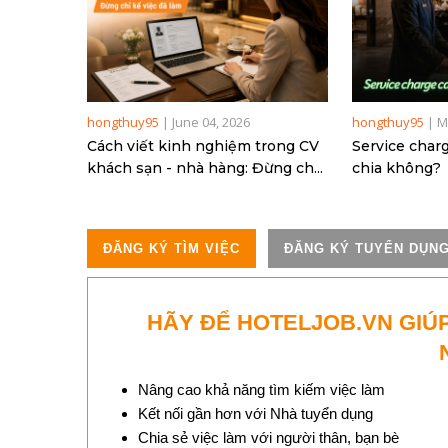
hongthuy95
|
June 04, 2026
hongthuy95
|
M
Cách viết kinh nghiệm trong CV
Service char
khách sạn - nhà hàng: Đừng ch...
chia không?
ĐĂNG KÝ TÌM VIỆC
ĐĂNG KÝ TUYỂN DỤN
HÃY ĐỂ HOTELJOB.VN GIÚ
Nâng cao khả năng tìm kiếm việc làm
Kết nối gần hơn với Nhà tuyển dụng
Chia sẻ việc làm với người thân, bạn bè