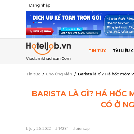
Đăng nhập
USER
ACCOUNT
MENU
MAIN
TIN TỨC
TÀI LIỆU
NAVIGATION
Tin tức
/
Cho ứng viên
/
Barista là gì? Há hốc mồm v
BARISTA LÀ GÌ? HÁ HỐC 
CÓ Ở N
July 26, 2022
14284
bientap