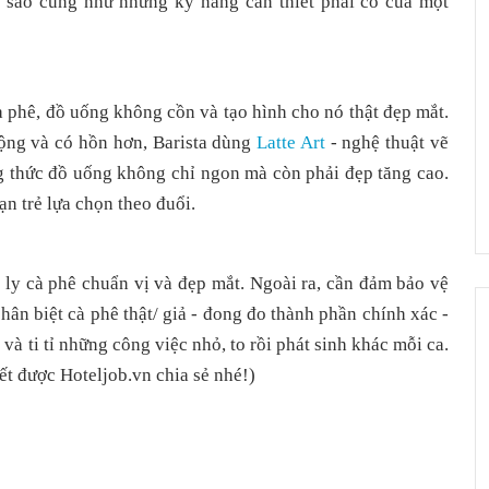
ra sao cũng như những kỹ năng cần thiết phải có của một
à phê, đồ uống không cồn và tạo hình cho nó thật đẹp mắt.
động và có hồn hơn, Barista dùng
Latte Art
- nghệ thuật vẽ
g thức đồ uống không chỉ ngon mà còn phải đẹp tăng cao.
ạn trẻ lựa chọn theo đuổi.
 ly cà phê chuẩn vị và đẹp mắt. Ngoài ra, cần đảm bảo vệ
phân biệt cà phê thật/ giả - đong đo thành phần chính xác -
. và ti tỉ những công việc nhỏ, to rồi phát sinh khác mỗi ca.
iết được Hoteljob.vn chia sẻ nhé!)