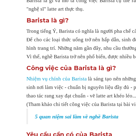
Barista là gì và mô tả công việc Barista cụ thể 
"nghệ sĩ" latte art thực thụ.
Barista là gì?
Trong tiếng Ý, Barista có nghĩa là người pha chế c
Để cho các loại thức uống trở nên hấp dẫn, sinh 
hình trang trí. Những năm gần đây, nhu cầu thưởn
Vì thế, nghề Barista trở nên phổ biến, được nhiều b
Công việc của Barista là gì?
Nhiệm vụ chính của Barista
là sáng tạo nên những
sinh nơi làm việc - chuẩn bị nguyên liệu đầy đủ - 
thao tác rang xay đạt chuẩn - vẽ latte art khéo léo..
(Tham khảo chi tiết công việc của Barista tại bài v
5 quan niệm sai lầm về nghề Barista
Yêu cầu cần có của Barista