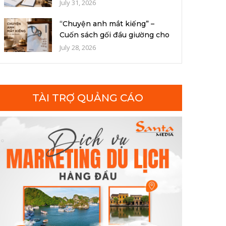
kiện, h...
July 31, 2026
“Chuyện anh mắt kiếng” –
Cuốn sách gối đầu giường cho
người...
July 28, 2026
TÀI TRỢ QUẢNG CÁO