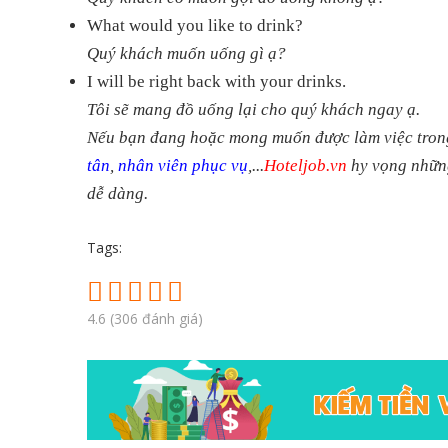
What would you like to drink?
Quý khách muốn uống gì ạ?
I will be right back with your drinks.
Tôi sẽ mang đồ uống lại cho quý khách ngay ạ.
​Nếu bạn đang hoặc mong muốn được làm việc trong
tân
,
nhân viên phục vụ
,...
Hoteljob.vn
hy vọng những
dễ dàng.
Tags:
4.6
(
306
đánh giá)