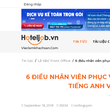
Đăng nhập
USER
ACCOUNT
MENU
MAIN
TIN TỨC
TÀI LIỆU
NAVIGATION
Tin tức
/
Lễ tân/ Front Office
/
6 điều nhân viên phục
6 ĐIỀU NHÂN VIÊN PHỤC 
TIẾNG ANH 
September 18, 2018
36334
ronhnguyen