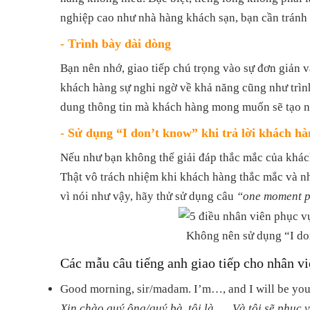
nghiệp cao như nhà hàng khách sạn, bạn cần tránh 
- Trình bày dài dòng
Bạn nên nhớ, giao tiếp chú trọng vào sự đơn giản v
khách hàng sự nghi ngờ về khả năng cũng như trình
dung thông tin mà khách hàng mong muốn sẽ tạo n
- Sử dụng “I don’t know” khi trả lời khách hà
Nếu như bạn không thể giải đáp thắc mắc của khách
Thật vô trách nhiệm khi khách hàng thắc mắc và nh
vì nói như vậy, hãy thử sử dụng câu
“one moment pl
Không nên sử dụng “I don
Các mẫu câu tiếng anh giao tiếp cho nhân v
Good morning, sir/madam. I’m…, and I will be your
Xin chào quý ông/quý bà, tôi là …. Và tôi sẽ phục 