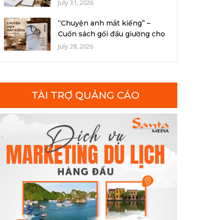
kiện, h...
July 31, 2026
“Chuyện anh mắt kiếng” –
Cuốn sách gối đầu giường cho
người...
July 28, 2026
TÀI TRỢ QUẢNG CÁO