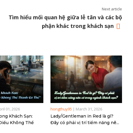
Next article
Tìm hiểu mối quan hệ giữa lễ tân và các bộ
phận khác trong khách sạn
pril 01, 2026
hongthuy95
|
March 31, 2026
ong Khách Sạn:
Lady/Gentleman in Red là gì?
 Điều Không Thể
Đây có phải vị trí tiềm năng nê...