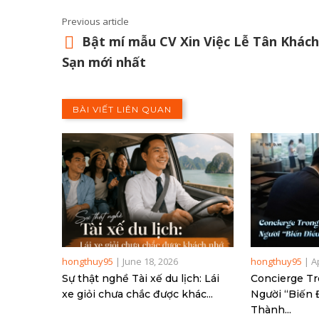
Previous article
Bật mí mẫu CV Xin Việc Lễ Tân Khách
Sạn mới nhất
BÀI VIẾT LIÊN QUAN
hongthuy95
|
June 18, 2026
hongthuy95
|
A
Sự thật nghề Tài xế du lịch: Lái
Concierge Tr
xe giỏi chưa chắc được khác...
Người “Biến
Thành...