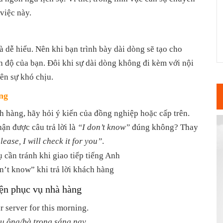
việc này.
à dễ hiểu. Nên khi bạn trình bày dài dòng sẽ tạo cho
 độ của bạn. Đôi khi sự dài dòng không đi kèm với nội
ên sự khó chịu.
ng
 hàng, hãy hỏi ý kiến của đồng nghiệp hoặc cấp trên.
ận được câu trả lời là
“I don’t know”
đúng không? Thay
ease, I will check it for you”
.
’t know” khi trả lời khách hàng
iện phục vụ nhà hàng
 server for this morning.
vụ ông/bà trong sáng nay.