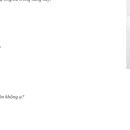
?
ón không ạ?