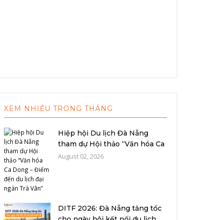
XEM NHIỀU TRONG THÁNG
Hiệp hội Du lịch Đà Nẵng
tham dự Hội thảo “Văn hóa Ca
Dong –...
August 02, 2026
DITF 2026: Đà Nẵng tăng tốc
cho ngày hội kết nối du lịch