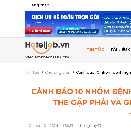
Đăng nhập
USER
ACCOUNT
MENU
MAIN
TIN TỨC
TÀI LIỆU
NAVIGATION
Tin tức
/
Cho ứng viên
/
Cảnh báo 10 nhóm bệnh nghề
CẢNH BÁO 10 NHÓM BỆN
THỂ GẶP PHẢI VÀ 
October 01, 2024
3083
hongthuy95