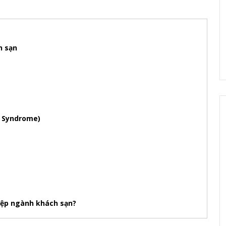
h sạn
l Syndrome)
iệp ngành khách sạn?