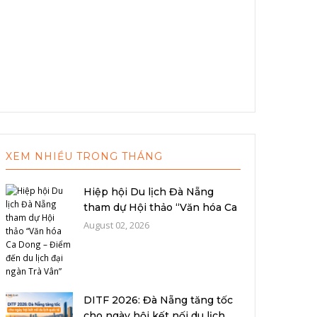
XEM NHIỀU TRONG THÁNG
Hiệp hội Du lịch Đà Nẵng
tham dự Hội thảo “Văn hóa Ca
Dong –...
August 02, 2026
DITF 2026: Đà Nẵng tăng tốc
cho ngày hội kết nối du lịch