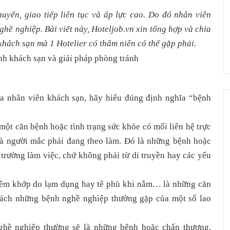
uyển, giao tiếp liên tục và áp lực cao. Do đó nhân viên
hề nghiệp. Bài viết này, Hoteljob.vn xin tổng hợp và chia
hách sạn mà 1 Hotelier có thâm niên có thể gặp phải.
a nhân viên khách sạn, hãy hiểu đúng định nghĩa “bệnh
ột căn bệnh hoặc tình trạng sức khỏe có mối liên hệ trực
mà người mắc phải đang theo làm. Đó là những bệnh hoặc
 trường làm việc, chứ không phải từ di truyền hay các yếu
viêm khớp do lạm dụng hay tê phù khi nằm… là những căn
sách những bệnh nghề nghiệp thường gặp của một số lao
ghề nghiệp thường sẽ là những bệnh hoặc chấn thương,