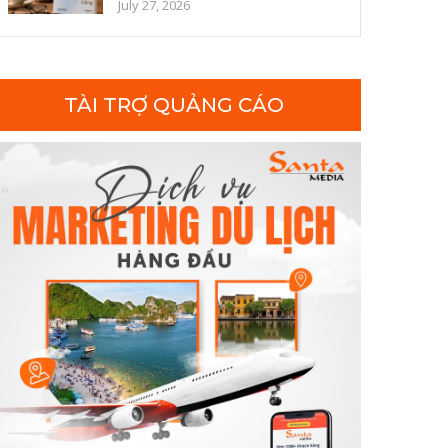
đọc để cườ...
July 27, 2026
TÀI TRỢ QUẢNG CÁO