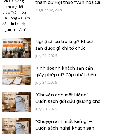
tham dự Hội thảo “Văn hóa Ca
Dong –...
August 02, 2026
Nghệ sĩ lưu trú là gì? Khách
sạn được gì khi tổ chức
chương...
July 31, 2026
Kinh doanh khách sạn cần
giấy phép gì? Cập nhật điều
kiện, h...
July 31, 2026
“Chuyện anh mắt kiếng” –
Cuốn sách gối đầu giường cho
người...
July 28, 2026
“Chuyện anh mắt kiếng” –
Cuốn sách nghề khách sạn