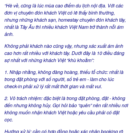
“Hè về, cũng là lúc mùa cao điểm du lịch nội địa. Với các
đơn vị chuyên đón khách Việt có lẽ thấy bình thường,
nhưng những khách sạn, homestay chuyên đón khách tây,
nhất là Tây Âu thì nhiều khách Việt Nam trở thành nỗi ám
ảnh.
Không phải khách nào cũng vậy, nhưng xác xuất ám ảnh
cao hơn rất nhiều với khách tây. Dưới đây là 10 điều đáng
sợ nhất với những khách Việt “khù khoằm”:
1. Nhập nhằng, không đàng hoàng, thiếu tổ chức: nhất là
trong đặt phòng với số người, số trẻ em - làm cho lúc
check-in phải xử lý rất mất thời gian và mất vui.
2. Vô trách nhiệm: đặc biệt là trong đặt phòng, đặt - không
đến nhưng không hủy. Gọi hỏi bảo “quên” nên rất nhiều nơi
không muốn nhận khách Việt hoặc yêu cầu phải có đặt
cọc.
Hướng xử lý: cần có hợp đồng hoặc xác nhận booking rõ