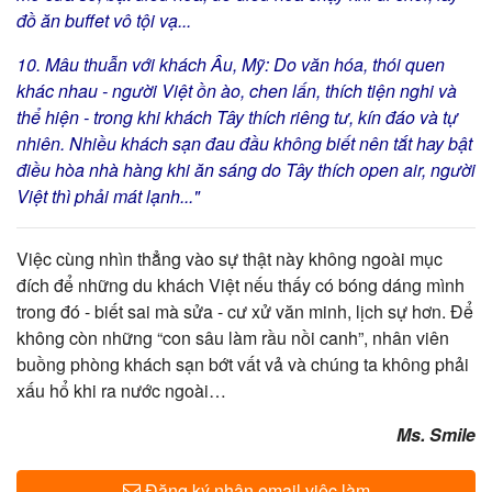
đồ ăn buffet vô tội vạ...
10. Mâu thuẫn với khách Âu, Mỹ: Do văn hóa, thói quen
khác nhau - người Việt ồn ào, chen lấn, thích tiện nghi và
thể hiện - trong khi khách Tây thích riêng tư, kín đáo và tự
nhiên. Nhiều khách sạn đau đầu không biết nên tắt hay bật
điều hòa nhà hàng khi ăn sáng do Tây thích open air, người
Việt thì phải mát lạnh..."
Việc cùng nhìn thẳng vào sự thật này không ngoài mục
đích để những du khách Việt nếu thấy có bóng dáng mình
trong đó - biết sai mà sửa - cư xử văn minh, lịch sự hơn. Để
không còn những “con sâu làm rầu nồi canh”, nhân viên
buồng phòng khách sạn bớt vất vả và chúng ta không phải
xấu hổ khi ra nước ngoài…
Ms. Smile
Đăng ký nhận email việc làm