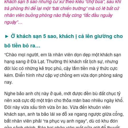
khách sạn 5 sao nhưng cư xử theo kiểu “chợ búa”, sau khi
trả phòng thì để lại một “bãi chiến trường” mà có lẽ bất cứ
nhân viên buồng phòng nào thấy cũng “lắc đầu nguầy
nguậy”…
► Ở khách sạn 5 sao, khách ị cả lên giường cho
bõ tiền bỏ ra…
“Chào mọi người, em là nhân viên dọn dẹp một khách sạn
hạng sang ở Đà Lạt. Thường thì khách rất lịch sự, nhưng
đôi lúc có những kẻ trọc phú, cậy lắm tiền mà ý thức cực
kém. Điển hình như cặp vợ chồng em vừa dọn phòng sáng
nay.
Nghe bảo anh chị này ở quê, mới được đền bù đất chục tỷ
nên xoã cực độ một trận cho thỏa mãn bao nhiêu ngày khổ.
Đôi này vừa xấu tính vừa ồn ào. Vừa đến khuôn viên
khách sạn, anh ta bảo lái xe đỗ xe ngang ngược giữa cổng,
bắt nhân viên phải “ra phục vụ anh ngay”, dù có khu đón
gần sảnh chính. Báo hại nhân viên mất nửa giờ để thuyết