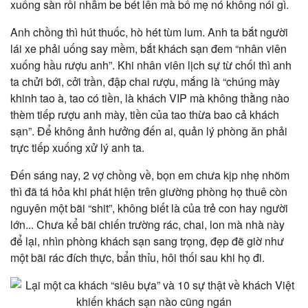
xuống sàn rồi nhẫm be bét lên mà bố mẹ nó không nói gì.
Anh chồng thì hút thuốc, hò hét tùm lum. Anh ta bắt người
lái xe phải uống say mềm, bắt khách sạn đem “nhân viên
xuống hầu rượu anh”. Khi nhân viên lịch sự từ chối thì anh
ta chửi bới, cởi trần, đập chai rượu, mắng là “chúng mày
khinh tao à, tao có tiền, là khách VIP mà không thằng nào
thèm tiếp rượu anh mày, tiền của tao thừa bao cả khách
sạn”. Để không ảnh hưởng đến ai, quản lý phòng ăn phải
trực tiếp xuống xử lý anh ta.
Đến sáng nay, 2 vợ chồng về, bọn em chưa kịp nhẹ nhõm
thì đã tá hỏa khi phát hiện trên giường phòng họ thuê còn
nguyên một bãi “shit”, không biết là của trẻ con hay người
lớn... Chưa kể bãi chiến trường rác, chai, lon mà nhà này
để lại, nhìn phòng khách sạn sang trọng, đẹp đẽ giờ như
một bãi rác đích thực, bẩn thỉu, hôi thối sau khi họ đi.