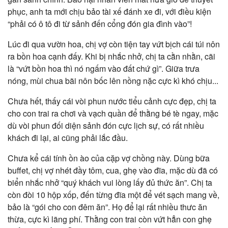
phục, anh ta mới chịu bảo tài xế đánh xe đi, với điều kiện
“phải có ô tô đi từ sảnh đến cổng đón gia đình vào”!
Lúc đi qua vườn hoa, chị vợ còn tiện tay vứt bịch cái túi nôn
ra bồn hoa cạnh đấy. Khi bị nhắc nhở, chị ta cằn nhằn, cãi
là “vứt bồn hoa thì nó ngấm vào đất chứ gì”. Giữa trưa
nóng, mùi chua bãi nôn bốc lên nồng nặc cực kì khó chịu...
Chưa hết, thấy cái vòi phun nước tiểu cảnh cực đẹp, chị ta
cho con trai ra chơi và vạch quần để thằng bé tè ngay, mặc
dù vòi phun đối diện sảnh đón cực lịch sự, có rất nhiều
khách đi lại, ai cũng phải lắc đầu.
Chưa kể cái tính ồn ào của cặp vợ chồng này. Dùng bữa
buffet, chị vợ nhét đầy tôm, cua, ghẹ vào đĩa, mặc dù đã có
biển nhắc nhở “quý khách vui lòng lấy đủ thức ăn”. Chị ta
còn đòi 10 hộp xốp, đến từng đĩa một để vét sạch mang về,
bảo là “gói cho con đêm ăn”. Họ để lại rất nhiều thưc ăn
thừa, cực kì lãng phí. Thằng con trai còn vứt hẳn con ghẹ