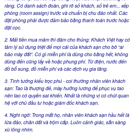
ràng. Có danh sách đoàn, ghi rõ số khách, số trẻ em... xếp
phòng (room assign) trước và chuẩn bị chu đáo nhất. Các
đặt phòng phải được đảm bảo bằng thanh toán trước hoặc
đặt cọc.
2. Mất tiền mua mâm thì đâm cho thủng: Khách Việt hay có
tâm lý sử dụng triệt để mọi cái của khách sạn cho bõ “ai
bảo mày đắt”. Có gì miễn phí là dùng cho bằng hết, không
dùng đến cũng lấy về hoặc phung phí. Từ điện, nước đến
đồ bổ sung, đồ miễn phí và các dịch vụ gia tăng.
3. Tinh tướng kiểu trọc phú - coi thường nhân viên khách
sạn: Tao là thượng đế, mày hưởng lương để phục vụ tao
nên tao có quyền sai khiến. Nhất là những vị có chút quan
hệ với chủ đầu tư hoặc giám đốc khách sạn.
4. Nghi ngờ: Trong mắt họ, nhân viên khách sạn hầu hết là
lừa đảo, chăn dắt và trộm cắp. Luôn cảnh giác, sẵn sàng
xù lông nhím.