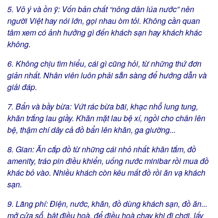
5. Vô ý và ồn ỹ: Vốn bản chất “nông dân lúa nước” nên
người Việt hay nói lớn, gọi nhau òm tỏi. Không cần quan
tâm xem có ảnh hưởng gì đến khách sạn hay khách khác
không.
6. Không chịu tìm hiểu, cái gì cũng hỏi, từ những thứ đơn
giản nhất. Nhân viên luôn phải sẵn sàng để hướng dẫn và
giải đáp.
7. Bẩn và bầy bừa: Vứt rác bừa bãi, khạc nhổ lung tung,
khăn trắng lau giầy. Khăn mặt lau bệ xí, ngồi cho chân lên
bệ, thậm chí dây cả đồ bẩn lên khăn, ga giường...
8. Gian: Ăn cắp đồ từ những cái nhỏ nhất: khăn tắm, đồ
amenity, tráo pin điều khiển, uống nước minibar rồi mua đồ
khác bỏ vào. Nhiều khách còn kêu mất đồ rồi ăn vạ khách
sạn.
9. Lãng phí: Điện, nước, khăn, đồ dùng khách sạn, đồ ăn...
mở cửa sổ, bật điều hoà, để điều hoà chạy khi đi chơi, lấy