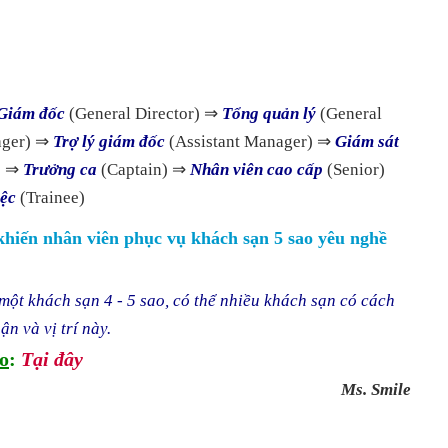
Giám đốc
(General Director) ⇒
Tổng quản lý
(General
ger) ⇒
Trợ lý giám đốc
(Assistant Manager) ⇒
Giám sát
) ⇒
Trưởng ca
(Captain) ⇒
Nhân viên cao cấp
(Senior)
iệc
(Trainee)
khiến nhân viên phục vụ khách sạn 5 sao yêu nghề
một khách sạn 4 - 5 sao, có thể nhiều khách sạn có cách
n và vị trí này.
o
:
Tại đây
Ms. Smile