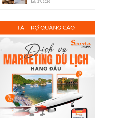
đọc để cườ...
July 27, 2026
TÀI TRỢ QUẢNG CÁO