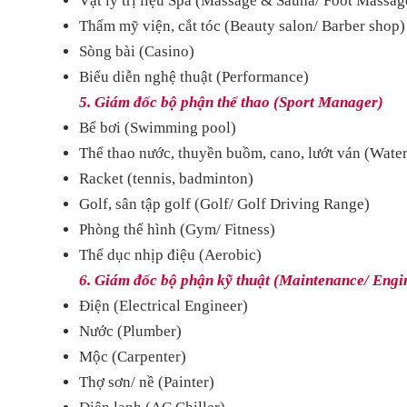
Vật lý trị liệu Spa (Massage & Sauna/ Foot Massag
Thẩm mỹ viện, cắt tóc (Beauty salon/ Barber shop)
Sòng bài (Casino)
Biểu diễn nghệ thuật (Performance)
5. Giám đốc bộ phận thể thao (Sport Manager)
Bể bơi (Swimming pool)
Thể thao nước, thuyền buồm, cano, lướt ván (Water
Racket (tennis, badminton)
Golf, sân tập golf (Golf/ Golf Driving Range)
Phòng thể hình (Gym/ Fitness)
Thể dục nhịp điệu (Aerobic)
6. Giám đốc bộ phận kỹ thuật (Maintenance/ Engi
Điện (Electrical Engineer)
Nước (Plumber)
Mộc (Carpenter)
Thợ sơn/ nề (Painter)