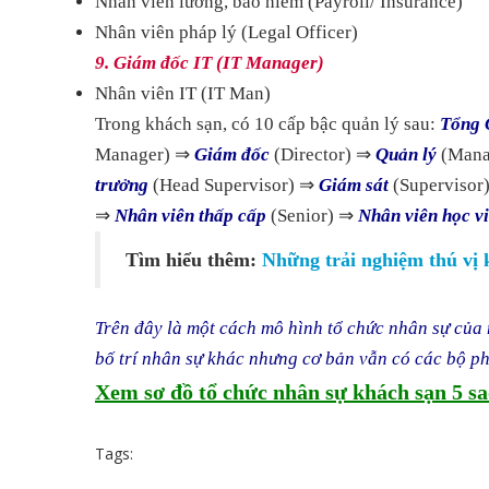
Nhân viên lương, bảo hiểm (Payroll/ Insurance)
Nhân viên pháp lý (Legal Officer)
9. Giám đốc IT (IT Manager)
Nhân viên IT (IT Man)
Trong khách sạn, có 10 cấp bậc quản lý sau:
Tổng 
Manager) ⇒
Giám đốc
(Director) ⇒
Quản lý
(Mana
trưởng
(Head Supervisor) ⇒
Giám sát
(Supervisor
⇒
Nhân viên thấp cấp
(Senior) ⇒​
Nhân viên học v
Tìm hiểu thêm:
Những trải nghiệm thú vị 
Trên đây là một cách mô hình tổ chức nhân sự của 
bố trí nhân sự khác nhưng cơ bản vẫn có các bộ phậ
Xem sơ đồ tổ chức nhân sự khách sạn 5 sa
Tags: