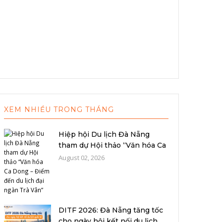
XEM NHIỀU TRONG THÁNG
Hiệp hội Du lịch Đà Nẵng
tham dự Hội thảo “Văn hóa Ca
Dong –...
August 02, 2026
DITF 2026: Đà Nẵng tăng tốc
cho ngày hội kết nối du lịch