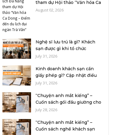
tham dự Hội thảo “Văn hóa Ca
Dong –...
August 02, 2026
Nghệ sĩ lưu trú là gì? Khách
sạn được gì khi tổ chức
chương...
July 31, 2026
Kinh doanh khách sạn cần
giấy phép gì? Cập nhật điều
kiện, h...
July 31, 2026
“Chuyện anh mắt kiếng” –
Cuốn sách gối đầu giường cho
người...
July 28, 2026
“Chuyện anh mắt kiếng” –
Cuốn sách nghề khách sạn