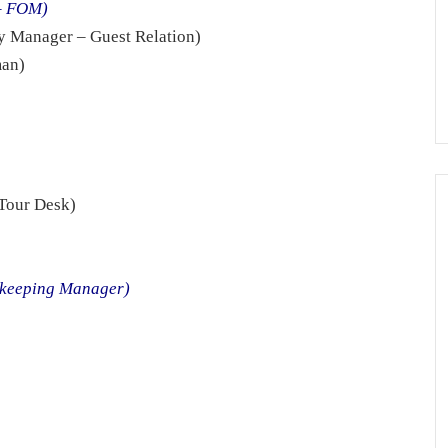
 – FOM)
y Manager – Guest Relation)
man)
 Tour Desk)
ekeeping Manager)