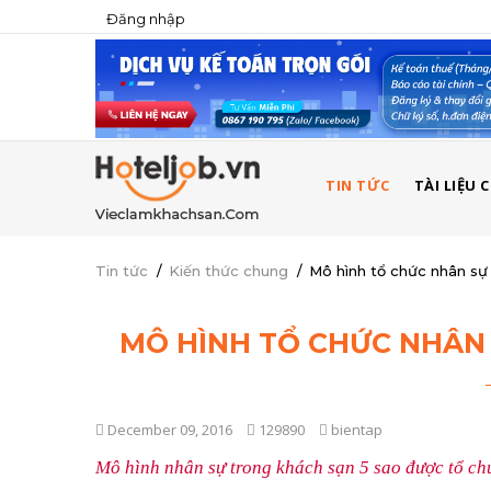
Đăng nhập
USER
ACCOUNT
MENU
MAIN
TIN TỨC
TÀI LIỆU
NAVIGATION
Tin tức
/
Kiến thức chung
/
Mô hình tổ chức nhân sự
MÔ HÌNH TỔ CHỨC NHÂN
December 09, 2016
129890
bientap
Mô hình nhân sự trong khách sạn 5 sao được tổ ch