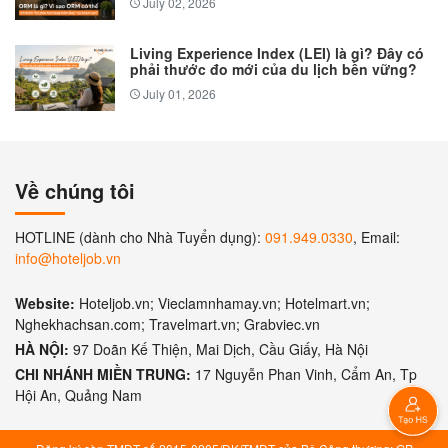
July 02, 2026
Living Experience Index (LEI) là gì? Đây có
phải thước đo mới của du lịch bền vững?
July 01, 2026
Về chúng tôi
HOTLINE (dành cho Nhà Tuyển dụng):
091.949.0330
, Email:
info@hoteljob.vn
Website:
Hoteljob.vn; Vieclamnhamay.vn; Hotelmart.vn;
Nghekhachsan.com; Travelmart.vn; Grabviec.vn
HÀ NỘI:
97 Doãn Kế Thiện, Mai Dịch, Cầu Giấy, Hà Nội
CHI NHÁNH MIỀN TRUNG:
17 Nguyễn Phan Vinh, Cẩm An, Tp
Hội An, Quảng Nam