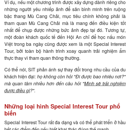
Ví dụ, nếu một chương trình được xây dựng dành riêng cho
những người yêu nhiếp ảnh để săn bình minh trên ruộng
bậc thang Mù Cang Chải, mục tiêu chính không phải là
tham quan Mù Cang Chải mà là mang đến điều kiện tốt
nhất để chụp được những bức ảnh đẹp tại đó. Tương tự,
một đoàn khách quốc tế đến Hội An chỉ để học nấu món
Việt trong ba ngày cũng được xem là một Special Interest
Tour, bởi toàn bộ hành trình xoay quanh trải nghiệm ẩm
thực thay vì tham quan thông thường.
Có thể nói, SIT phản ánh sự thay đổi trong nhu cầu của du
khách hiện đại:
họ không còn hỏi "Đi được bao nhiêu nơi?"
mà quan tâm nhiều hơn đến câu hỏi "
Mình sẽ trải nghiệm
được điều gì
?".
Những loại hình Special Interest Tour phổ
biến
Special Interest Tour rất đa dạng và có thể phát triển ở hầu
hết các điểm đến nếu biết khai thác đúng thế mạnh.