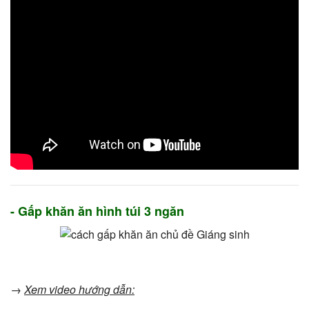
- Gấp khăn ăn hình túi 3 ngăn
→
Xem video hướng dẫn: