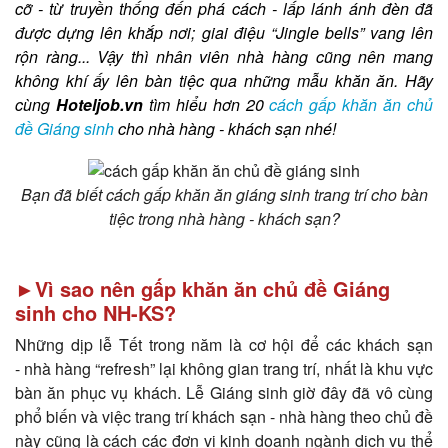
cỡ - từ truyền thống đến phá cách - lấp lánh ánh đèn đã
được dựng lên khắp nơi; giai điệu “Jingle bells” vang lên
rộn ràng... Vậy thì nhân viên nhà hàng
cũng nên mang
không khí ấy lên bàn tiệc qua những mẫu khăn ăn. Hãy
cùng
Hoteljob.vn
tìm hiểu hơn 20
cách gấp khăn ăn chủ
đề Giáng sinh
cho nhà hàng - khách sạn nhé!
Bạn đã biết cách gấp khăn ăn giáng sinh trang trí cho bàn
tiệc trong nhà hàng - khách sạn?
►Vì sao nên gấp khăn ăn chủ đề Giáng
sinh cho NH-KS?
Những dịp lễ Tết trong năm là cơ hội để các khách sạn
- nhà hàng “refresh” lại không gian trang trí, nhất là khu vực
bàn ăn phục vụ khách. Lễ Giáng sinh giờ đây đã vô cùng
phổ biến và việc trang trí khách sạn - nhà hàng theo chủ đề
này cũng là cách các đơn vị kinh doanh ngành dịch vụ thể