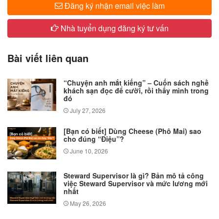
Đăng ký nhận email việc làm
Nhà tuyển dụng đăng ký tư vấn
Bài viết liên quan
“Chuyện anh mắt kiếng” – Cuốn sách nghề
khách sạn đọc để cười, rồi thấy mình trong
đó
July 27, 2026
[Bạn có biết] Dùng Cheese (Phô Mai) sao
cho đúng “Điệu”?
June 10, 2026
Steward Supervisor là gì? Bản mô tả công
việc Steward Supervisor và mức lương mới
nhất
May 26, 2026