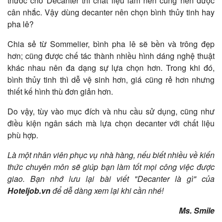
thước cho Decanter thì chất liệu làm nên cũng nên được
cân nhắc. Vậy dùng decanter nên chọn bình thủy tinh hay
pha lê?
Chia sẻ từ Sommelier, bình pha lê sẽ bền và trông đẹp
hơn; cũng được chế tác thành nhiều hình dáng nghệ thuật
khác nhau nên đa dạng sự lựa chọn hơn. Trong khi đó,
bình thủy tinh thì dễ vệ sinh hơn, giá cũng rẻ hơn nhưng
thiết kế hình thù đơn giản hơn.
Do vậy, tùy vào mục đích và nhu cầu sử dụng, cũng như
điều kiện ngân sách mà lựa chọn decanter với chất liệu
phù hợp.
Là một nhân viên phục vụ nhà hàng, nếu biết nhiều về kiến
thức chuyên môn sẽ giúp bạn làm tốt mọi công việc được
giao. Bạn nhớ lưu lại bài viết "Decanter là gì" của
Hoteljob.vn
để dễ dàng xem lại khi cần nhé!
Ms. Smile