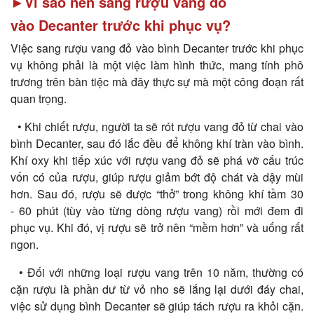
►Vì sao nên sang rượu vang đỏ
vào Decanter trước khi phục vụ?
Việc sang rượu vang đỏ vào bình Decanter trước khi phục
vụ không phải là một việc làm hình thức, mang tính phô
trương trên bàn tiệc mà đây thực sự mà một công đoạn rất
quan trọng.
• Khi chiết rượu, người ta sẽ rót rượu vang đỏ từ chai vào
bình Decanter, sau đó lắc đều để không khí tràn vào bình.
Khí oxy khi tiếp xúc với rượu vang đỏ sẽ phá vỡ cấu trúc
vốn có của rượu, giúp rượu giảm bớt độ chát và dậy mùi
hơn. Sau đó, rượu sẽ được “thở” trong không khí tầm 30
- 60 phút (tùy vào từng dòng rượu vang) rồi mới đem đi
phục vụ. Khi đó, vị rượu sẽ trở nên “mềm hơn” và uống rất
ngon.
• Đối với những loại rượu vang trên 10 năm, thường có
cặn rượu là phần dư từ vỏ nho sẽ lắng lại dưới đáy chai,
việc sử dụng bình Decanter sẽ giúp tách rượu ra khỏi cặn.