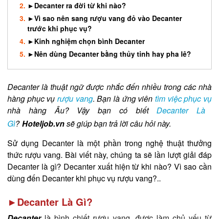
►Decanter ra đời từ khi nào?
►Vì sao nên sang rượu vang đỏ vào Decanter
trước khi phục vụ?
►Kinh nghiệm chọn bình Decanter
►Nên dùng Decanter bằng thủy tinh hay pha lê?
Decanter là thuật ngữ được nhắc đến nhiều trong các nhà
hàng phục vụ
rượu vang
. Bạn là ứng viên
tìm việc phục vụ
nhà hàng Âu? Vậy bạn có biết
Decanter Là
Gì
?
Hoteljob.vn
sẽ giúp bạn trả lời câu hỏi này.
Sử dụng Decanter là một phần trong nghệ thuật thưởng
thức rượu vang. Bài viết này, chúng ta sẽ lần lượt giải đáp
Decanter là gì? Decanter xuất hiện từ khi nào? Vì sao cần
dùng đến Decanter khi phục vụ rượu vang?..
►Decanter Là Gì?
Decanter
là bình chiết rượu vang, được làm chủ yếu từ