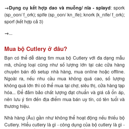
→Dụng cụ kết hợp dao và muỗng/ nĩa - splayd
: spork
(sp_oon/ f_ork); spife (sp_oon/ kn_ife); knork (k_nife/ f_ork);
sporf (kết hợp cả 3)
→
...
Mua bộ Cutlery ở đâu?
Bạn có thể dễ dàng tìm mua bộ Cutlery với đa dạng mẫu
mã, chủng loại cũng như số lượng lớn tại các cửa hàng
chuyên bán đồ setup nhà hàng, mua online hoặc offline.
Ngoài ra, nếu nhu cầu mua không quá cao, số lượng
không quá lớn thì có thể mua tại chợ, siêu thị, cửa hàng tạp
hóa... Để đảm bảo chất lượng đạt chuẩn và giá cả ổn áp,
nên lưu ý tìm đến địa điểm mua bán uy tín, có tên tuổi và
thương hiệu.
Nhà hàng (Âu) gần như không thể hoạt động nếu thiếu bộ
Cutlery. Hiểu cutlery là gì - công dụng của bộ cutlery là gì -