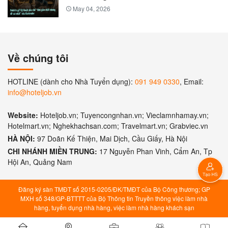
May 04, 2026
Về chúng tôi
HOTLINE (dành cho Nhà Tuyển dụng):
091 949 0330
, Email:
info@hoteljob.vn
Website:
Hoteljob.vn; Tuyencongnhan.vn; Vieclamnhamay.vn;
Hotelmart.vn; Nghekhachsan.com; Travelmart.vn; Grabviec.vn
HÀ NỘI:
97 Doãn Kế Thiện, Mai Dịch, Cầu Giấy, Hà Nội
CHI NHÁNH MIỀN TRUNG:
17 Nguyễn Phan Vinh, Cẩm An, Tp
Hội An, Quảng Nam
Đăng ký sàn TMĐT số 2015-0205/ĐK/TMĐT của Bộ Công thương; GP
MXH số 348/GP-BTTTT của Bộ Thông tin Truyền thông việc làm nhà
hàng, tuyển dụng nhà hàng, việc làm nhà hàng khách sạn