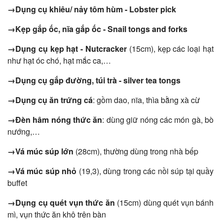
→Dụng cụ khiêu/ nảy tôm hùm - Lobster pick
→Kẹp gắp ốc, nĩa gắp ốc - Snail tongs and forks
→Dụng cụ kẹp hạt - Nutcracker
(15cm), kẹp các loại hạt
như hạt óc chó, hạt mắc ca,…
→Dụng cụ gắp đường, túi trà - silver tea tongs
→Dụng cụ ăn trứng cá
: gồm dao, nĩa, thìa bằng xà cừ
→Đèn hâm nóng thức ăn
: dùng giữ nóng các món gà, bò
nướng,…
→Vá múc súp lớn
(28cm), thường dùng trong nhà bếp
→Vá múc súp nhỏ
(19,3), dùng trong các nồi súp tại quầy
buffet
→Dụng cụ quét vụn thức ăn
(15cm) dùng quét vụn bánh
mì, vụn thức ăn khô trên bàn