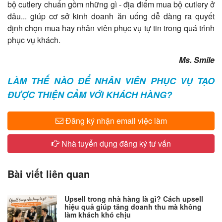
bộ cutlery chuẩn gồm những gì - địa điểm mua bộ cutlery ở
đâu... giúp cơ sở kinh doanh ăn uống dễ dàng ra quyết
định chọn mua hay nhân viên phục vụ tự tin trong quá trình
phục vụ khách.
​Ms. Smile
LÀM THẾ NÀO ĐỂ NHÂN VIÊN PHỤC VỤ TẠO
ĐƯỢC THIỆN CẢM VỚI KHÁCH HÀNG?
Đăng ký nhận email việc làm
Nhà tuyển dụng đăng ký tư vấn
Bài viết liên quan
Upsell trong nhà hàng là gì? Cách upsell
hiệu quả giúp tăng doanh thu mà không
làm khách khó chịu