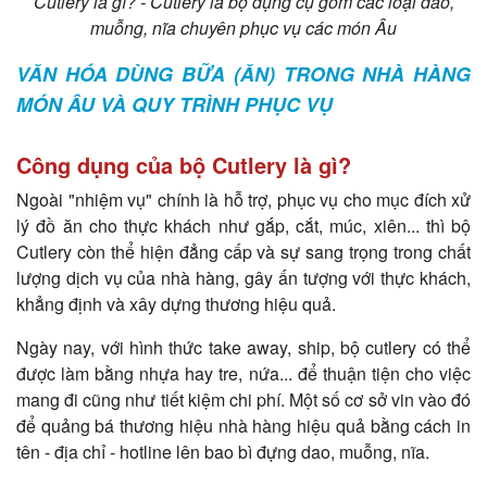
Cutlery là gì? - Cutlery là bộ dụng cụ gồm các loại dao,
muỗng, nĩa chuyên phục vụ các món Âu
VĂN HÓA DÙNG BỮA (ĂN) TRONG NHÀ HÀNG
MÓN ÂU VÀ QUY TRÌNH PHỤC VỤ
Công dụng của bộ Cutlery là gì?
Ngoài "nhiệm vụ" chính là hỗ trợ, phục vụ cho mục đích xử
lý đồ ăn cho thực khách như gắp, cắt, múc, xiên... thì bộ
Cutlery còn thể hiện đẳng cấp và sự sang trọng trong chất
lượng dịch vụ của nhà hàng, gây ấn tượng với thực khách,
khẳng định và xây dựng thương hiệu quả.
Ngày nay, với hình thức take away, ship, bộ cutlery có thể
được làm bằng nhựa hay tre, nứa... để thuận tiện cho việc
mang đi cũng như tiết kiệm chi phí. Một số cơ sở vin vào đó
để quảng bá thương hiệu nhà hàng hiệu quả bằng cách in
tên - địa chỉ - hotline lên bao bì đựng dao, muỗng, nĩa.