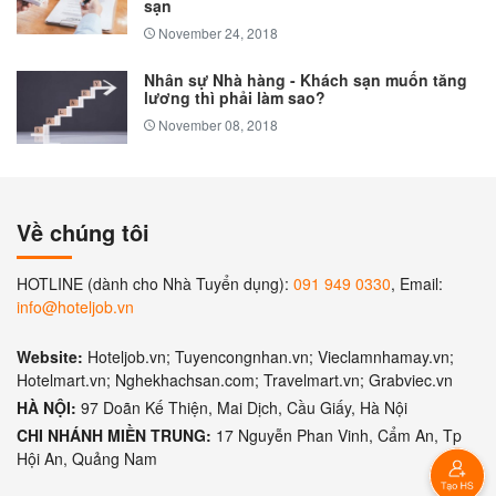
sạn
November 24, 2018
Nhân sự Nhà hàng - Khách sạn muốn tăng
lương thì phải làm sao?
November 08, 2018
Về chúng tôi
HOTLINE (dành cho Nhà Tuyển dụng):
091 949 0330
, Email:
info@hoteljob.vn
Website:
Hoteljob.vn; Tuyencongnhan.vn; Vieclamnhamay.vn;
Hotelmart.vn; Nghekhachsan.com; Travelmart.vn; Grabviec.vn
HÀ NỘI:
97 Doãn Kế Thiện, Mai Dịch, Cầu Giấy, Hà Nội
CHI NHÁNH MIỀN TRUNG:
17 Nguyễn Phan Vinh, Cẩm An, Tp
Hội An, Quảng Nam