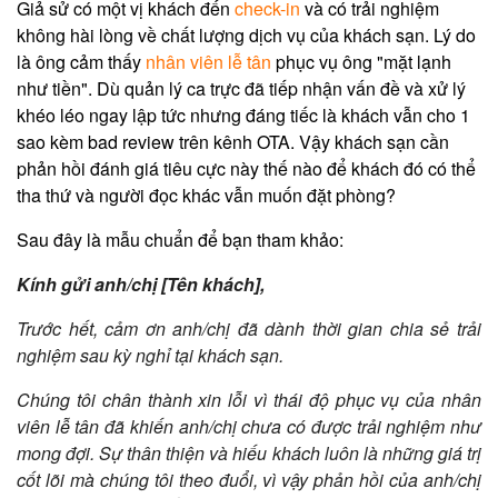
Giả sử có một vị khách đến
check-in
và có trải nghiệm
không hài lòng về chất lượng dịch vụ của khách sạn. Lý do
là ông cảm thấy
nhân viên lễ tân
phục vụ ông "mặt lạnh
như tiền". Dù quản lý ca trực đã tiếp nhận vấn đề và xử lý
khéo léo ngay lập tức nhưng đáng tiếc là khách vẫn cho 1
sao kèm bad review trên kênh OTA. Vậy khách sạn cần
phản hồi đánh giá tiêu cực này thế nào để khách đó có thể
tha thứ và người đọc khác vẫn muốn đặt phòng?
Sau đây là mẫu chuẩn để bạn tham khảo:
Kính gửi anh/chị [Tên khách],
Trước hết, cảm ơn anh/chị đã dành thời gian chia sẻ trải
nghiệm sau kỳ nghỉ tại khách sạn.
Chúng tôi chân thành xin lỗi vì thái độ phục vụ của nhân
viên lễ tân đã khiến anh/chị chưa có được trải nghiệm như
mong đợi. Sự thân thiện và hiếu khách luôn là những giá trị
cốt lõi mà chúng tôi theo đuổi, vì vậy phản hồi của anh/chị