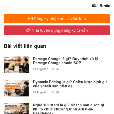
​Ms. Smile
Đăng ký nhận email việc làm
Nhà tuyển dụng đăng ký tư vấn
Bài viết liên quan
Damage Charge là gì? Quy trình xử lý
Damage Charge chuẩn SOP
August 10, 2026
Dynamic Pricing là gì? Chiến lược định giá
của khách sạn hiện đại
August 06, 2026
Nghệ sĩ lưu trú là gì? Khách sạn được gì
khi tổ chức chương trình Artist-in-
Residence?