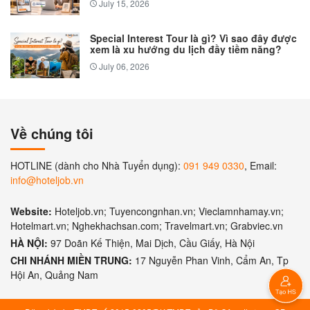
July 15, 2026
Special Interest Tour là gì? Vì sao đây được
xem là xu hướng du lịch đầy tiềm năng?
July 06, 2026
Về chúng tôi
HOTLINE (dành cho Nhà Tuyển dụng):
091 949 0330
, Email:
info@hoteljob.vn
Website:
Hoteljob.vn; Tuyencongnhan.vn; Vieclamnhamay.vn;
Hotelmart.vn; Nghekhachsan.com; Travelmart.vn; Grabviec.vn
HÀ NỘI:
97 Doãn Kế Thiện, Mai Dịch, Cầu Giấy, Hà Nội
CHI NHÁNH MIỀN TRUNG:
17 Nguyễn Phan Vinh, Cẩm An, Tp
Hội An, Quảng Nam