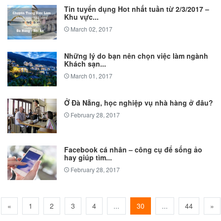
Tin tuyển dụng Hot nhất tuần từ 2/3/2017 –
Khu vực...
March 02, 2017
Những lý do bạn nên chọn việc làm ngành
Khách sạn...
March 01, 2017
Ở Đà Nẵng, học nghiệp vụ nhà hàng ở đâu?
February 28, 2017
Facebook cá nhân – công cụ để sống ảo
hay giúp tìm...
February 28, 2017
«
1
2
3
4
...
30
...
44
»