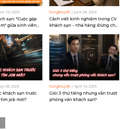
une 19, 2026
hongthuy95
|
June 04, 2026
ch sạn: "Cuộc gặp
Cách viết kinh nghiệm trong CV
m" giữa sinh viên...
khách sạn - nhà hàng: Đừng ch...
ay 08, 2026
hongthuy95
|
April 14, 2026
c khách sạn trước
Giỏi 3 thứ tiếng nhưng vẫn trượt
tìm job mới?
phỏng vấn khách sạn?
G