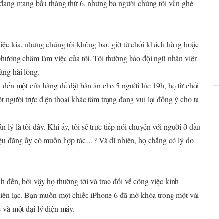
 đang mang bầu tháng thứ 6, nhưng ba người chúng tôi vẫn ghé
iệc kia, nhưng chúng tôi không bao giờ từ chối khách hàng hoặc
 phương châm làm việc của tôi. Tôi thường bảo đội ngũ nhân viên
àng hài lòng.
 đến một cửa hàng để đặt bàn ăn cho 5 người lúc 19h, họ từ chối,
ột người trực điện thoại khác tâm trạng đang vui lại đồng ý cho ta
 lý là tôi đây. Khi ấy, tôi sẽ trực tiếp nói chuyện với người ở đầu
 liệu đằng ấy có muốn hợp tác…? Và dĩ nhiên, họ chẳng có lý do
đến, bởi vậy họ thường tới và trao đổi về công việc kinh
liên lạc. Bạn muốn một chiếc iPhone 6 đã mở khóa trong một vài
 và một đại lý điện máy.