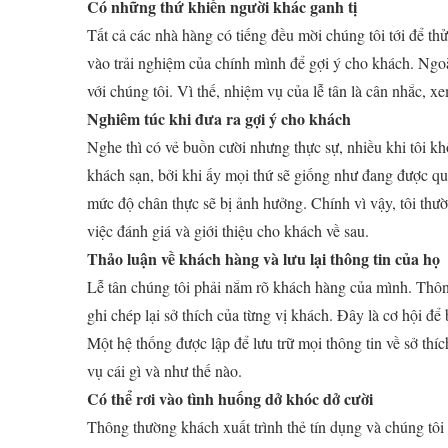
Có những thứ khiến người khác ganh tị
Tất cả các nhà hàng có tiếng đều mời chúng tôi tới để th
vào trải nghiệm của chính mình để gợi ý cho khách. Ngoài 
với chúng tôi. Vì thế, nhiệm vụ của lễ tân là cân nhắc, 
Nghiêm túc khi đưa ra gợi ý cho khách
Nghe thì có vẻ buồn cười nhưng thực sự, nhiều khi tôi k
khách sạn, bởi khi ấy mọi thứ sẽ giống như đang được quả
mức độ chân thực sẽ bị ảnh hưởng. Chính vì vậy, tôi thườ
việc đánh giá và giới thiệu cho khách về sau.
Thảo luận về khách hàng và lưu lại thông tin của họ
Lễ tân chúng tôi phải nắm rõ khách hàng của mình. Thôn
ghi chép lại sở thích của từng vị khách. Đây là cơ hội 
Một hệ thống được lập để lưu trữ mọi thông tin về sở thí
vụ cái gì và như thế nào.
Có thể rơi vào tình huống dở khóc dở cười
Thông thường khách xuất trình thẻ tín dụng và chúng tôi