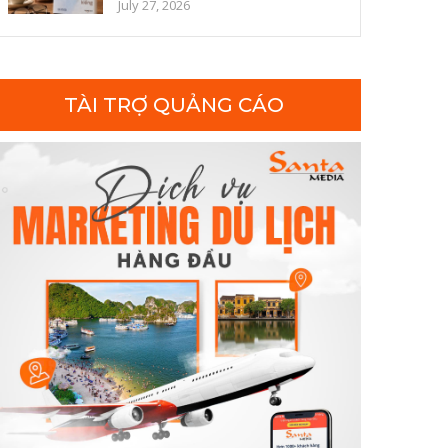
đọc để cườ...
July 27, 2026
TÀI TRỢ QUẢNG CÁO