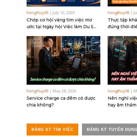
hongthuy95
|
July 10, 2026
hongthuy95
|
J
Chớp cơ hội vàng tìm việc mơ
Thực tập khá
ước tại Ngày hội Việc làm Du lị...
đúng thời điể
hongthuy95
|
May 28, 2026
hongthuy95
|
M
Service charge ca đêm có được
Nên nghỉ việ
chia không?
hay âm thầm 
ĐĂNG KÝ TÌM VIỆC
ĐĂNG KÝ TUYỂN DỤN