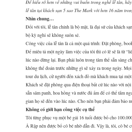
Để hiểu rõ hơn về những vui buồn trong nghề lễ tân, hã
lễ tân tại khách sạn 5 sao The Mark với hơn 16 năm tro
Nhìn chung…
Đối với tôi, lễ tân chính là bộ mặt, là đại sứ của khách s
bộ kỳ nghỉ sẽ không suôn sẻ.
Công việc của lễ tân là cả một quá trình: Đặt phòng, bo
Để miêu tả một ngày làm việc của tôi thì có lẽ sẽ là từ 
lúc nào dừng lại. Bạn phải luôn trong tâm thế sẵn sàng ch
không thể đoán trước những gì sẽ xảy ra trong ngày. Mọi
tour du lịch, cử người đến xách đồ mà khách mua tại một 
Khách sẽ đặt phòng qua điện thoại bất cứ lúc nào với nộ
sẵn sâm panh, hoa hồng và nước đủ ấm để có thể tắm ngay
gian họ sẽ đến vào lúc nào. Cho nên bạn phải đảm bảo n
Không có giới hạn công việc cụ thể
Tôi từng phục vụ một bé gái 16 tuổi được bố cho 100.00
Ả Rập nên được bố cô bé nhờ dẫn đi. Vậy là, tôi, cô bé 