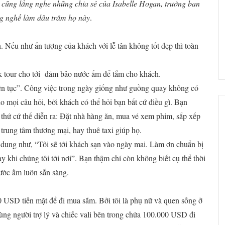
y cũng lắng nghe những chia sẻ của Isabelle Hogan, trưởng ban
ng nghề làm dâu trăm họ này
.
ạn. Nếu như ấn tượng của khách với lễ tân không tốt đẹp thì toàn
ok tour cho tới đảm bảo nước ấm để tắm cho khách.
“liên tục”. Công việc trong ngày giống như guồng quay không có
o mọi câu hỏi, bởi khách có thể hỏi bạn bất cứ điều gì. Bạn
 thứ cứ thế diễn ra: Đặt nhà hàng ăn, mua vé xem phim, sắp xếp
trung tâm thương mại, hay thuê taxi giúp họ.
i dung như, “Tôi sẽ tới khách sạn vào ngày mai. Làm ơn chuẩn bị
 khi chúng tôi tới nơi”. Bạn thậm chí còn không biết cụ thể thời
ước ấm luôn sẵn sàng.
0 USD tiền mặt để đi mua sắm. Bởi tôi là phụ nữ và quen sống ở
cùng người trợ lý và chiếc vali bên trong chứa 100.000 USD đi