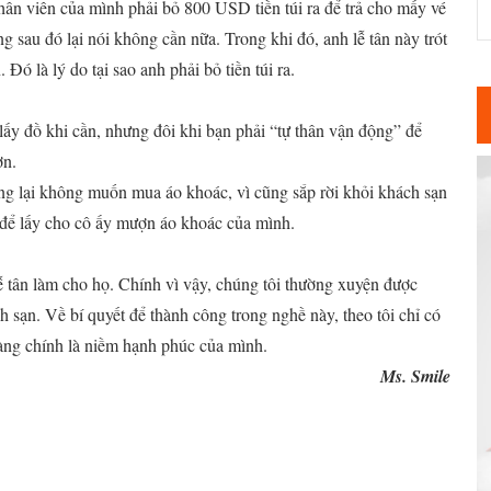
hân viên của mình phải bỏ 800 USD tiền túi ra để trả cho mấy vé
 sau đó lại nói không cần nữa. Trong khi đó, anh lễ tân này trót
ó là lý do tại sao anh phải bỏ tiền túi ra.
ấy đồ khi cần, nhưng đôi khi bạn phải “tự thân vận động” để
ơn.
ưng lại không muốn mua áo khoác, vì cũng sắp rời khỏi khách sạn
nhà để lấy cho cô ấy mượn áo khoác của mình.
lễ tân làm cho họ. Chính vì vậy, chúng tôi thường xuyện được
 sạn. Về bí quyết để thành công trong nghề này, theo tôi chỉ có
àng chính là niềm hạnh phúc của mình.
​Ms. Smile