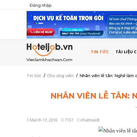
Đăng nhập
USER
ACCOUNT
MENU
MAIN
TIN TỨC
TÀI LIỆU
NAVIGATION
Tin tức
/
Cho ứng viên
/
Nhân viên lễ tân: Nghề làm 
NHÂN VIÊN LỄ TÂN:
March 17, 2016
7137
nhatmaidt