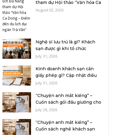
tham dự Hội thảo “Văn hóa Ca
Dong –...
August 02, 2026
Nghệ sĩ lưu trú là gì? Khách
sạn được gì khi tổ chức
chương...
July 31, 2026
Kinh doanh khách sạn cần
giấy phép gì? Cập nhật điều
kiện, h...
July 31, 2026
“Chuyện anh mắt kiếng” –
Cuốn sách gối đầu giường cho
người...
July 28, 2026
“Chuyện anh mắt kiếng” –
Cuốn sách nghề khách sạn