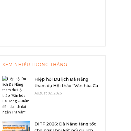
XEM NHIỀU TRONG THÁNG
Hiệp hội Du lịch Đà Nẵng
tham dự Hội thảo “Văn hóa Ca
Dong –...
August 02, 2026
DITF 2026: Đà Nẵng tăng tốc
cho ngày hội kết nối du lịch