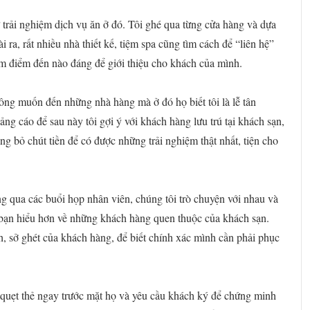
ử trải nghiệm dịch vụ ăn ở đó. Tôi ghé qua từng cửa hàng và dựa
ra, rất nhiều nhà thiết kế, tiệm spa cũng tìm cách để “liên hệ”
xem điểm đến nào đáng để giới thiệu cho khách của mình.
hông muốn đến những nhà hàng mà ở đó họ biết tôi là lễ tân
ng cáo để sau này tôi gợi ý với khách hàng lưu trú tại khách sạn,
ng bỏ chút tiền để có được những trải nghiệm thật nhất, tiện cho
g qua các buổi họp nhân viên, chúng tôi trò chuyện với nhau và
để bạn hiểu hơn về những khách hàng quen thuộc của khách sạn.
ch, sở ghét của khách hàng, để biết chính xác mình cần phải phục
 quẹt thẻ ngay trước mặt họ và yêu cầu khách ký để chứng minh