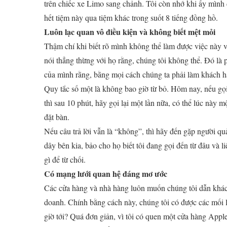
trên chiếc xe Limo sang chảnh. Tôi còn nhớ khi ấy mình
hết tiệm này qua tiệm khác trong suốt 8 tiếng đồng hồ.
Luôn lạc quan vô điều kiện và không biết mệt mỏi
Thậm chí khi biết rõ mình không thể làm được việc này v
nói thẳng thừng với họ rằng, chúng tôi không thể. Đó là
của mình rằng, bằng mọi cách chúng ta phải làm khách h
Quy tắc số một là không bao giờ từ bỏ. Hôm nay, nếu gọi
thì sau 10 phút, hãy gọi lại một lần nữa, có thể lúc này m
đặt bàn.
Nếu câu trả lời vẫn là “không”, thì hãy đến gặp người quản
dây bên kia, bảo cho họ biết tôi đang gọi đến từ đâu và
gì để từ chối.
Có mạng lưới quan hệ đáng mơ ước
Các cửa hàng và nhà hàng luôn muốn chúng tôi dẫn khách 
doanh. Chính bằng cách này, chúng tôi có được các mối 
giờ tới? Quá đơn giản, vì tôi có quen một cửa hàng Apple