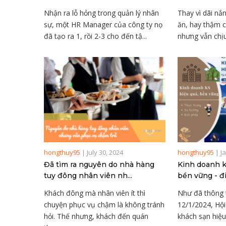
Nhận ra lỗ hỏng trong quản lý nhân
Thay vì dãi n
sự, một HR Manager của công ty nọ
ăn, hay thậm c
đã tạo ra 1, rồi 2-3 cho đến tậ...
nhưng vẫn chịu
hongthuy95
|
July 30, 2024
hongthuy95
|
J
Đã tìm ra nguyên do nhà hàng
Kinh doanh k
tuy đông nhân viên nh...
bền vững - đi 
Khách đông mà nhân viên ít thì
Như đã thông t
chuyện phục vụ chậm là không tránh
12/1/2024, Hội
hỏi. Thế nhưng, khách đến quán
khách sạn hiệu