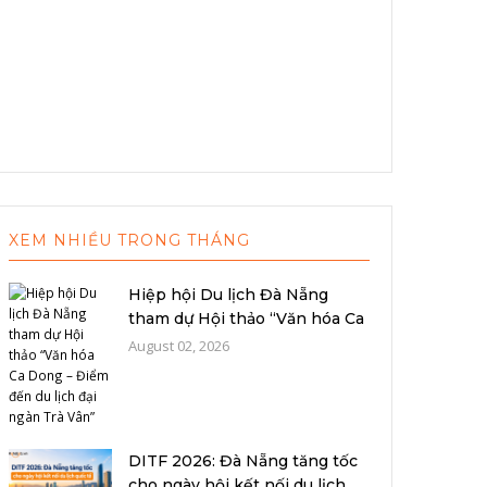
XEM NHIỀU TRONG THÁNG
Hiệp hội Du lịch Đà Nẵng
tham dự Hội thảo “Văn hóa Ca
Dong –...
August 02, 2026
DITF 2026: Đà Nẵng tăng tốc
cho ngày hội kết nối du lịch