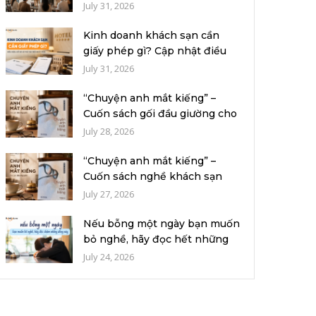
chương...
July 31, 2026
Kinh doanh khách sạn cần
giấy phép gì? Cập nhật điều
kiện, h...
July 31, 2026
“Chuyện anh mắt kiếng” –
Cuốn sách gối đầu giường cho
người...
July 28, 2026
“Chuyện anh mắt kiếng” –
Cuốn sách nghề khách sạn
đọc để cườ...
July 27, 2026
Nếu bỗng một ngày bạn muốn
bỏ nghề, hãy đọc hết những
dòng n...
July 24, 2026