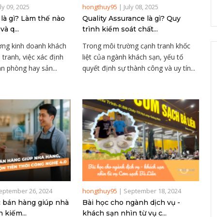
uly 09, 2025
hongthuy95
|
July 08, 2025
 là gì? Làm thế nào
Quality Assurance là gì? Quy
và q...
trình kiểm soát chất...
ờng kinh doanh khách
Trong môi trường cạnh tranh khốc
 tranh, việc xác định
liệt của ngành khách sạn, yếu tố
n phòng hay sản...
quyết định sự thành công và uy tín...
eptember 26, 2024
hongthuy95
|
September 18, 2024
c bán hàng giúp nhà
Bài học cho ngành dịch vụ -
 kiếm...
khách sạn nhìn từ vụ c...