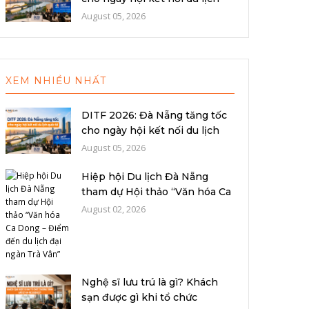
quố...
August 05, 2026
XEM NHIỀU NHẤT
DITF 2026: Đà Nẵng tăng tốc
cho ngày hội kết nối du lịch
quố...
August 05, 2026
Hiệp hội Du lịch Đà Nẵng
tham dự Hội thảo “Văn hóa Ca
Dong –...
August 02, 2026
Nghệ sĩ lưu trú là gì? Khách
sạn được gì khi tổ chức