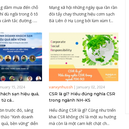
ắng dầm mưa đến chỗ
Mạng xã hội những ngày qua rần rần
hí dù ngồi trong ô tô
đòi tẩy chay thương hiệu cơm sạch
 cảnh tắc đường…...
Bà Liên ở Hạ Long bởi lùm xùm t...
anuary 15, 2024
vanxynhussh
|
January 02, 2024
hách sạn hiệu quả,
CSR là gì? Hiểu đúng nghĩa CSR
từ cá...
trong ngành NH-KS
in trước đó, sáng
Hiểu đúng CSR là gì? Cũng như triển
 thảo “Kinh doanh
khai CSR không chỉ là một xu hướng
 quả, bền vững” diễn
mà còn là một cam kết chặt ch...