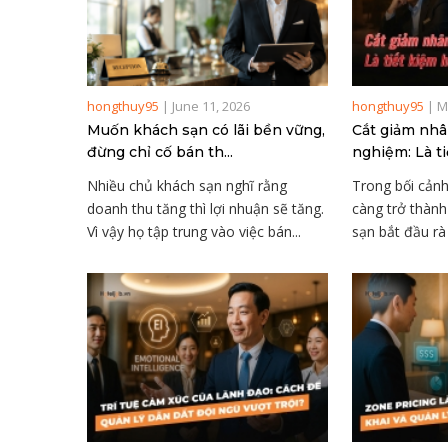
hongthuy95
|
June 11, 2026
hongthuy95
|
M
Muốn khách sạn có lãi bền vững,
Cắt giảm nhâ
đừng chỉ cố bán th...
nghiệm: Là ti
Nhiều chủ khách sạn nghĩ rằng
Trong bối cảnh
doanh thu tăng thì lợi nhuận sẽ tăng.
càng trở thành
Vì vậy họ tập trung vào việc bán...
sạn bắt đầu rà s