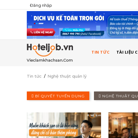
Đăng nhập
USER
ACCOUNT
MENU
MAIN
TIN TỨC
TÀI LIỆU
NAVIGATION
Tin tức
/
Nghệ thuật quản lý
BÍ QUYẾT TUYỂN DỤNG
NGHỆ THUẬT QU