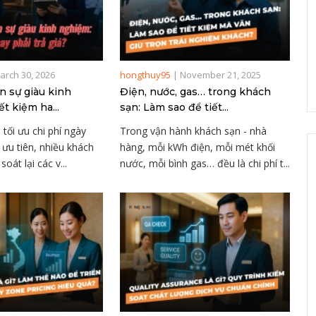
arch 30, 2026
hongthuy95
|
November 21, 2025
n sự giàu kinh
Điện, nước, gas… trong khách
ết kiệm ha...
sạn: Làm sao để tiết...
 tối ưu chi phí ngày
Trong vận hành khách sạn - nhà
 ưu tiên, nhiều khách
hàng, mỗi kWh điện, mỗi mét khối
oát lại các v...
nước, mỗi bình gas… đều là chi phí t...