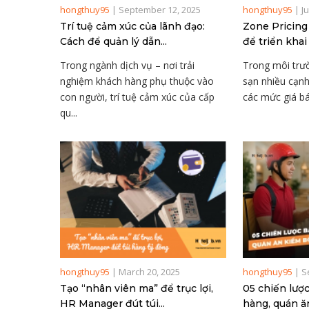
hongthuy95
|
September 12, 2025
hongthuy95
|
J
Trí tuệ cảm xúc của lãnh đạo:
Zone Pricing
Cách để quản lý dẫn...
để triển khai 
Trong ngành dịch vụ – nơi trải
Trong môi trư
nghiệm khách hàng phụ thuộc vào
sạn nhiều cạnh
con người, trí tuệ cảm xúc của cấp
các mức giá bá
qu...
hongthuy95
|
March 20, 2025
hongthuy95
|
S
Tạo “nhân viên ma” để trục lợi,
05 chiến lượ
HR Manager đút túi...
hàng, quán ăn