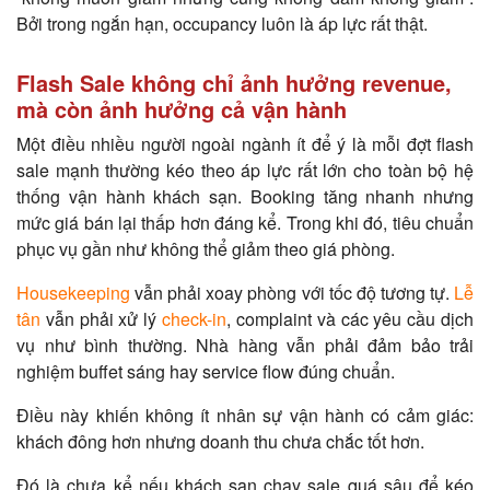
Bởi trong ngắn hạn, occupancy luôn là áp lực rất thật.
Flash Sale không chỉ ảnh hưởng revenue,
mà còn ảnh hưởng cả vận hành
Một điều nhiều người ngoài ngành ít để ý là mỗi đợt flash
sale mạnh thường kéo theo áp lực rất lớn cho toàn bộ hệ
thống vận hành khách sạn. Booking tăng nhanh nhưng
mức giá bán lại thấp hơn đáng kể. Trong khi đó, tiêu chuẩn
phục vụ gần như không thể giảm theo giá phòng.
Housekeeping
vẫn phải xoay phòng với tốc độ tương tự.
Lễ
tân
vẫn phải xử lý
check-in
, complaint và các yêu cầu dịch
vụ như bình thường. Nhà hàng vẫn phải đảm bảo trải
nghiệm buffet sáng hay service flow đúng chuẩn.
Điều này khiến không ít nhân sự vận hành có cảm giác:
khách đông hơn nhưng doanh thu chưa chắc tốt hơn.
Đó là chưa kể nếu khách sạn chạy sale quá sâu để kéo