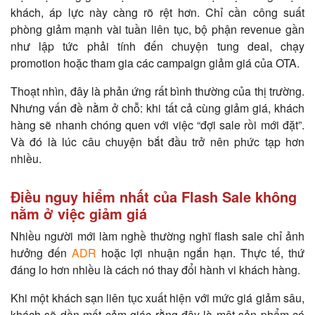
khách, áp lực này càng rõ rệt hơn. Chỉ cần công suất
phòng giảm mạnh vài tuần liên tục, bộ phận revenue gần
như lập tức phải tính đến chuyện tung deal, chạy
promotion hoặc tham gia các campaign giảm giá của OTA.
Thoạt nhìn, đây là phản ứng rất bình thường của thị trường.
Nhưng vấn đề nằm ở chỗ: khi tất cả cùng giảm giá, khách
hàng sẽ nhanh chóng quen với việc “đợi sale rồi mới đặt”.
Và đó là lúc câu chuyện bắt đầu trở nên phức tạp hơn
nhiều.
Điều nguy hiểm nhất của Flash Sale không
nằm ở việc giảm giá
Nhiều người mới làm nghề thường nghĩ flash sale chỉ ảnh
hưởng đến
ADR
hoặc lợi nhuận ngắn hạn. Thực tế, thứ
đáng lo hơn nhiều là cách nó thay đổi hành vi khách hàng.
Khi một khách sạn liên tục xuất hiện với mức giá giảm sâu,
khách sẽ dần mất cảm giác rằng đây là một sản phẩm có