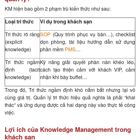
KM hiện bao gồm 2 phạm trù kiến thức như sau:
Loại tri thức
Ví dụ trong khách sạn
Tri thức rõ ràng
SOP
(Quy trình phục vụ bàn…), checklist
(explicit
dọn phòng, tài liệu hướng dẫn sử dụng
knowledge)
phần mềm
PMS
…
Tri thức ngầm
Kỹ năng giải quyết phàn nàn khéo léo,
định (tacit
cách tạo thiện cảm với khách VIP, cảm
knowledge)
nhận khi bày buffet…
Trong đó, Tri thức ngầm định khó nắm bắt nhưng lại vô
cùng giá trị. Quản lý tri thức hiệu quả nghĩa là phải “khai
thác” và ứng dụng được cả hai dạng này vào thực tế công
việc.
Lợi ích của Knowledge Management trong
khách sạn