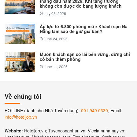
tháng đầu năm 2026: Khi tăng trưởng
không còn được đo bằng lượng khách
July 03, 2026
Áp lực từ 6.800 phòng mới: Khách sạn Đà
Nẵng làm sao để giữ giá bán?
June 24, 2026
Muốn khách sạn có lãi bền vững, đừng chỉ
cố bán thêm phòng
June 11, 2026
Về chúng tôi
HOTLINE (dành cho Nhà Tuyển dụng):
091 949 0330
, Email:
info@hoteljob.vn
Website:
Hoteljob.vn; Tuyencongnhan.vn; Vieclamnhamay.vn;
Hotelmart.vn; Nghekhachsan.com; Travelmart.vn; Grabviec.vn