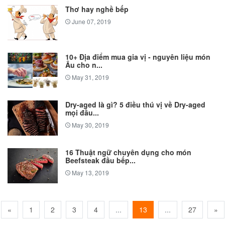
Thơ hay nghề bếp
June 07, 2019
10+ Địa điểm mua gia vị - nguyên liệu món
Âu cho n...
May 31, 2019
Dry-aged là gì? 5 điều thú vị về Dry-aged
mọi đầu...
May 30, 2019
16 Thuật ngữ chuyên dụng cho món
Beefsteak đầu bếp...
May 13, 2019
«
1
2
3
4
...
13
...
27
»